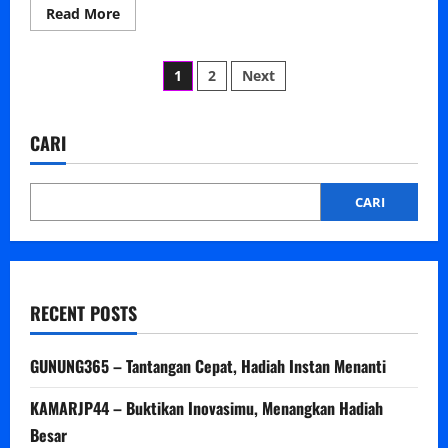
Read
Read More
more
about
WEB55JP
Paginasi
–
1
2
Next
Buktikan
Ketahanan,
pos
Menangkan
Hadiah
Juara
CARI
CARI
RECENT POSTS
GUNUNG365 – Tantangan Cepat, Hadiah Instan Menanti
KAMARJP44 – Buktikan Inovasimu, Menangkan Hadiah
Besar