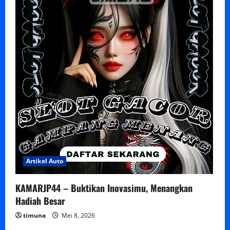
Artikel Auto
KAMARJP44 – Buktikan Inovasimu, Menangkan
Hadiah Besar
timuna
Mei 8, 2026