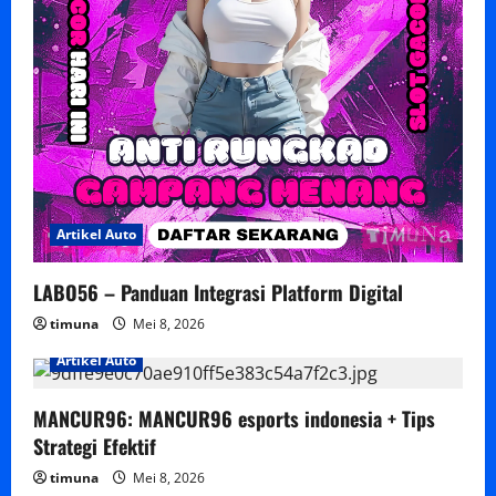
Artikel Auto
LABO56 – Panduan Integrasi Platform Digital
timuna
Mei 8, 2026
Artikel Auto
MANCUR96: MANCUR96 esports indonesia + Tips
Strategi Efektif
timuna
Mei 8, 2026