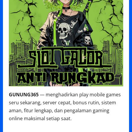
GUNUNG365
— menghadirkan play mobile games
seru sekarang, server cepat, bonus rutin, sistem
aman, fitur lengkap, dan pengalaman gaming
online maksimal setiap saat.