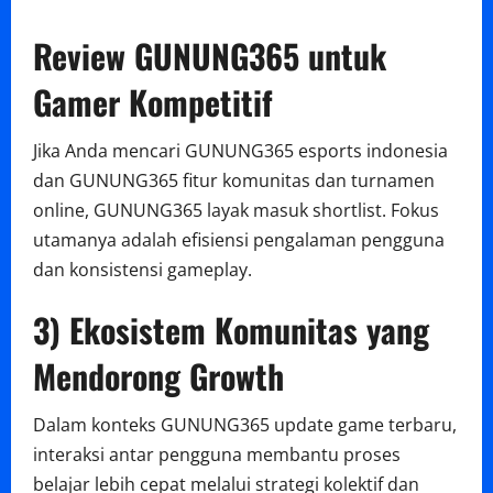
Review GUNUNG365 untuk
Gamer Kompetitif
Jika Anda mencari GUNUNG365 esports indonesia
dan GUNUNG365 fitur komunitas dan turnamen
online, GUNUNG365 layak masuk shortlist. Fokus
utamanya adalah efisiensi pengalaman pengguna
dan konsistensi gameplay.
3) Ekosistem Komunitas yang
Mendorong Growth
Dalam konteks GUNUNG365 update game terbaru,
interaksi antar pengguna membantu proses
belajar lebih cepat melalui strategi kolektif dan