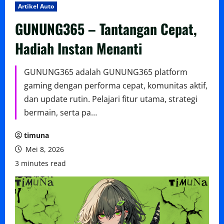
Artikel Auto
GUNUNG365 – Tantangan Cepat,
Hadiah Instan Menanti
GUNUNG365 adalah GUNUNG365 platform
gaming dengan performa cepat, komunitas aktif,
dan update rutin. Pelajari fitur utama, strategi
bermain, serta pa…
timuna
Mei 8, 2026
3 minutes read