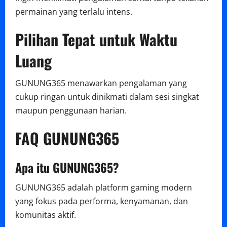
permainan yang terlalu intens.
Pilihan Tepat untuk Waktu
Luang
GUNUNG365 menawarkan pengalaman yang
cukup ringan untuk dinikmati dalam sesi singkat
maupun penggunaan harian.
FAQ GUNUNG365
Apa itu GUNUNG365?
GUNUNG365 adalah platform gaming modern
yang fokus pada performa, kenyamanan, dan
komunitas aktif.