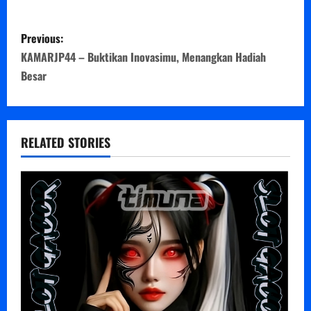
P
Previous:
o
KAMARJP44 – Buktikan Inovasimu, Menangkan Hadiah
Besar
s
t
n
RELATED STORIES
a
v
i
g
a