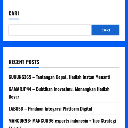
CARI
CARI
RECENT POSTS
GUNUNG365 – Tantangan Cepat, Hadiah Instan Menanti
KAMARJP44 – Buktikan Inovasimu, Menangkan Hadiah
Besar
LABO56 – Panduan Integrasi Platform Digital
MANCUR96: MANCUR96 esports indonesia + Tips Strategi