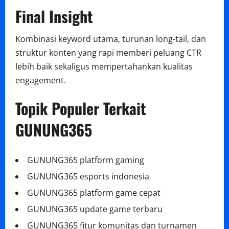
Final Insight
Kombinasi keyword utama, turunan long-tail, dan
struktur konten yang rapi memberi peluang CTR
lebih baik sekaligus mempertahankan kualitas
engagement.
Topik Populer Terkait
GUNUNG365
GUNUNG365 platform gaming
GUNUNG365 esports indonesia
GUNUNG365 platform game cepat
GUNUNG365 update game terbaru
GUNUNG365 fitur komunitas dan turnamen