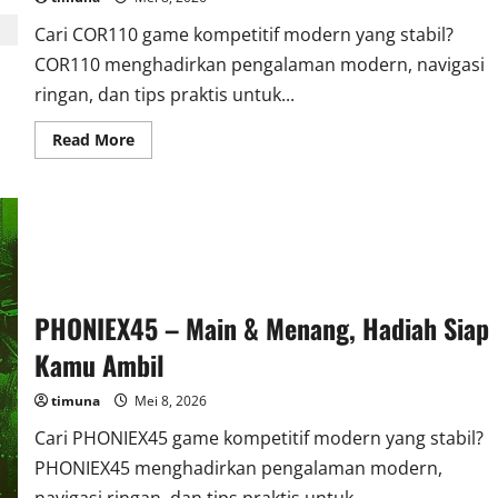
Cari COR110 game kompetitif modern yang stabil?
COR110 menghadirkan pengalaman modern, navigasi
ringan, dan tips praktis untuk...
Read
Read More
more
about
COR110:
COR110
esports
indonesia
+
Tips
Strategi
Efektif
PHONIEX45 – Main & Menang, Hadiah Siap
Kamu Ambil
timuna
Mei 8, 2026
Cari PHONIEX45 game kompetitif modern yang stabil?
PHONIEX45 menghadirkan pengalaman modern,
navigasi ringan, dan tips praktis untuk...