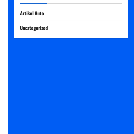
Artikel Auto
Uncategorized