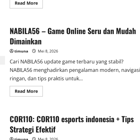
Read
Read More
more
about
ASIK28
–
Main
NABILA56 – Game Online Seru dan Mudah
Seru,
Aman,
dan
Dimainkan
Penuh
Kesempatan
timuna
Mei 8, 2026
Cari NABILA56 update game terbaru yang stabil?
NABILA56 menghadirkan pengalaman modern, navigas
ringan, dan tips praktis untuk...
Read
Read More
more
about
NABILA56
–
Game
COR110: COR110 esports indonesia + Tips
Online
Seru
dan
Strategi Efektif
Mudah
Dimainkan
timuna
Mei 8, 2026