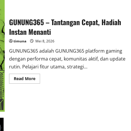
GUNUNG365 – Tantangan Cepat, Hadiah
Instan Menanti
timuna
Mei 8, 2026
GUNUNG365 adalah GUNUNG365 platform gaming
dengan performa cepat, komunitas aktif, dan update
rutin. Pelajari fitur utama, strategi...
Read
Read More
more
about
GUNUNG365
–
Tantangan
Cepat,
Hadiah
Instan
Menanti