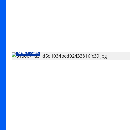
Artikel Auto