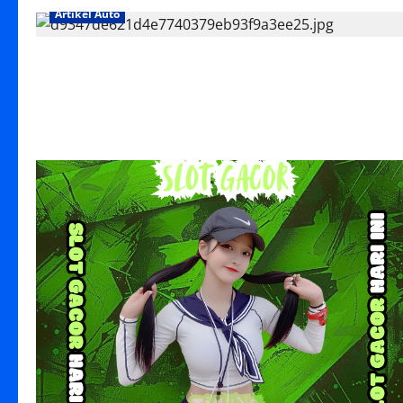
Artikel Auto