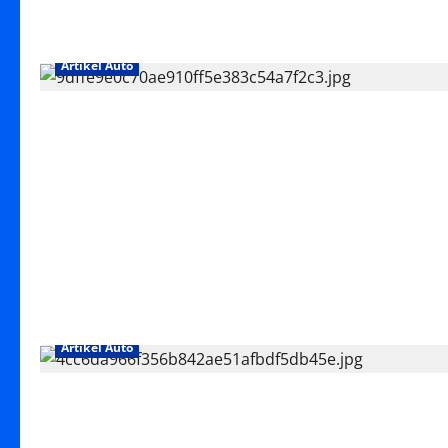
Artikel Auto
Artikel Auto