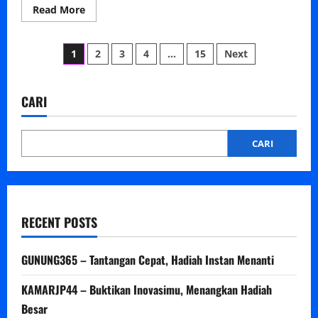
Read
Read More
more
about
WEB55JP
Paginasi
–
1
2
3
4
…
15
Next
Buktikan
Ketahanan,
pos
Menangkan
Hadiah
Juara
CARI
CARI
RECENT POSTS
GUNUNG365 – Tantangan Cepat, Hadiah Instan Menanti
KAMARJP44 – Buktikan Inovasimu, Menangkan Hadiah
Besar