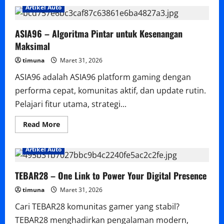
Artikel Auto
ASIA96 – Algoritma Pintar untuk Kesenangan
Maksimal
timuna
Maret 31, 2026
ASIA96 adalah ASIA96 platform gaming dengan
performa cepat, komunitas aktif, dan update rutin.
Pelajari fitur utama, strategi...
Read
Read More
more
about
ASIA96
Artikel Auto
–
Algoritma
Pintar
untuk
TEBAR28 – One Link to Power Your Digital Presence
Kesenangan
Maksimal
timuna
Maret 31, 2026
Cari TEBAR28 komunitas gamer yang stabil?
TEBAR28 menghadirkan pengalaman modern,