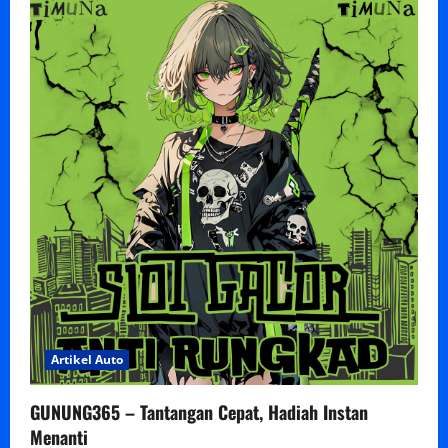
Artikel Auto
GUNUNG365 – Tantangan Cepat, Hadiah Instan
Menanti