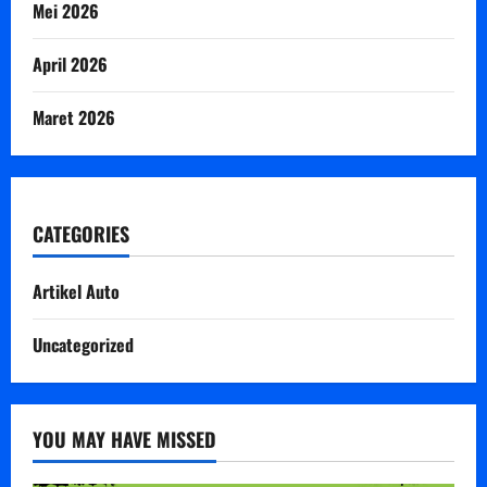
Mei 2026
April 2026
Maret 2026
CATEGORIES
Artikel Auto
Uncategorized
YOU MAY HAVE MISSED