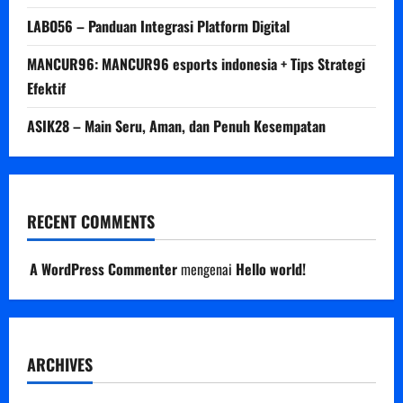
LABO56 – Panduan Integrasi Platform Digital
MANCUR96: MANCUR96 esports indonesia + Tips Strategi
Efektif
ASIK28 – Main Seru, Aman, dan Penuh Kesempatan
RECENT COMMENTS
A WordPress Commenter
mengenai
Hello world!
ARCHIVES