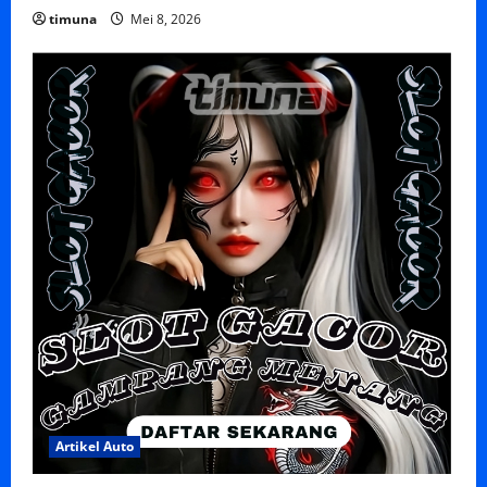
timuna
Mei 8, 2026
Artikel Auto