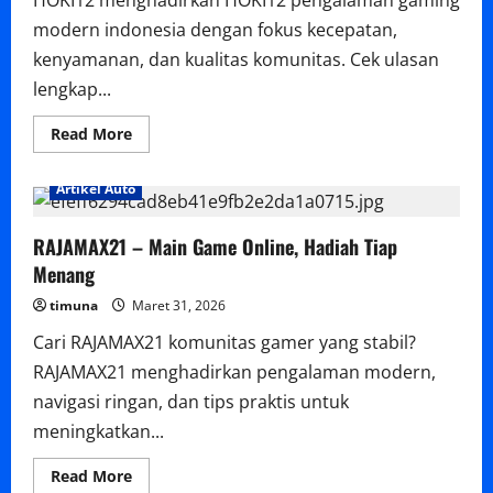
modern indonesia dengan fokus kecepatan,
kenyamanan, dan kualitas komunitas. Cek ulasan
lengkap...
Read
Read More
more
about
HOKI12
Artikel Auto
–
The
New
Age
RAJAMAX21 – Main Game Online, Hadiah Tiap
of
Menang
Winning
timuna
Maret 31, 2026
Cari RAJAMAX21 komunitas gamer yang stabil?
RAJAMAX21 menghadirkan pengalaman modern,
navigasi ringan, dan tips praktis untuk
meningkatkan...
Read
Read More
more