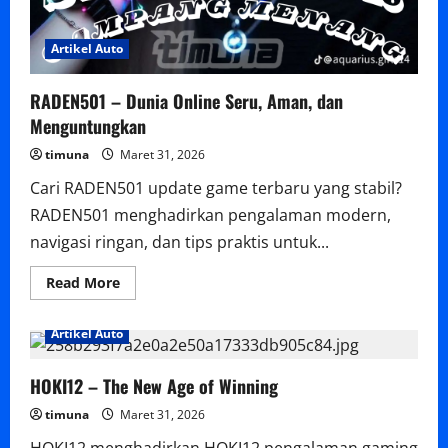
Artikel Auto
RADEN501 – Dunia Online Seru, Aman, dan
Menguntungkan
timuna
Maret 31, 2026
Cari RADEN501 update game terbaru yang stabil?
RADEN501 menghadirkan pengalaman modern,
navigasi ringan, dan tips praktis untuk...
Read
Read More
more
about
RADEN501
Artikel Auto
–
Dunia
Online
Seru,
HOKI12 – The New Age of Winning
Aman,
dan
timuna
Maret 31, 2026
Menguntungkan
HOKI12 menghadirkan HOKI12 pengalaman gaming