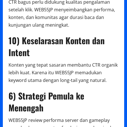
CTR bagus perlu didukung kualitas pengalaman
setelah klik. WEB55JP menyeimbangkan performa,
konten, dan komunitas agar durasi baca dan
kunjungan ulang meningkat.
10) Keselarasan Konten dan
Intent
Konten yang tepat sasaran membantu CTR organik
lebih kuat. Karena itu WEB55JP memadukan
keyword utama dengan long-tail yang natural.
6) Strategi Pemula ke
Menengah
WEB55JP review performa server dan gameplay