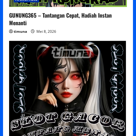
GUNUNG365 – Tantangan Cepat, Hadiah Instan
Menanti
timuna
Mei 8, 2026