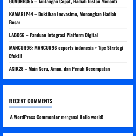
GUNUNG365 – Tantangan Cepat, Hadiah Instan Menanti
KAMARJP44 – Buktikan Inovasimu, Menangkan Hadiah
Besar
LABO56 – Panduan Integrasi Platform Digital
MANCUR96: MANCUR96 esports indonesia + Tips Strategi
Efektif
ASIK28 – Main Seru, Aman, dan Penuh Kesempatan
RECENT COMMENTS
A WordPress Commenter
mengenai
Hello world!