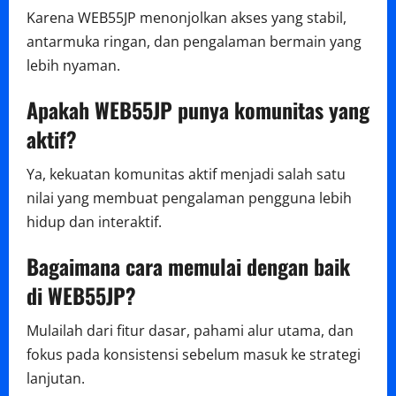
Karena WEB55JP menonjolkan akses yang stabil,
antarmuka ringan, dan pengalaman bermain yang
lebih nyaman.
Apakah WEB55JP punya komunitas yang
aktif?
Ya, kekuatan komunitas aktif menjadi salah satu
nilai yang membuat pengalaman pengguna lebih
hidup dan interaktif.
Bagaimana cara memulai dengan baik
di WEB55JP?
Mulailah dari fitur dasar, pahami alur utama, dan
fokus pada konsistensi sebelum masuk ke strategi
lanjutan.