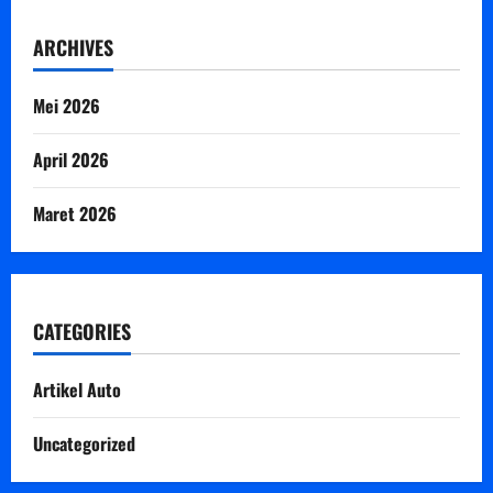
ARCHIVES
Mei 2026
April 2026
Maret 2026
CATEGORIES
Artikel Auto
Uncategorized