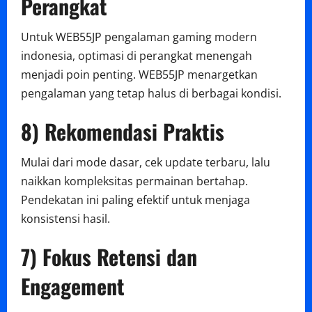
Perangkat
Untuk WEB55JP pengalaman gaming modern
indonesia, optimasi di perangkat menengah
menjadi poin penting. WEB55JP menargetkan
pengalaman yang tetap halus di berbagai kondisi.
8) Rekomendasi Praktis
Mulai dari mode dasar, cek update terbaru, lalu
naikkan kompleksitas permainan bertahap.
Pendekatan ini paling efektif untuk menjaga
konsistensi hasil.
7) Fokus Retensi dan
Engagement