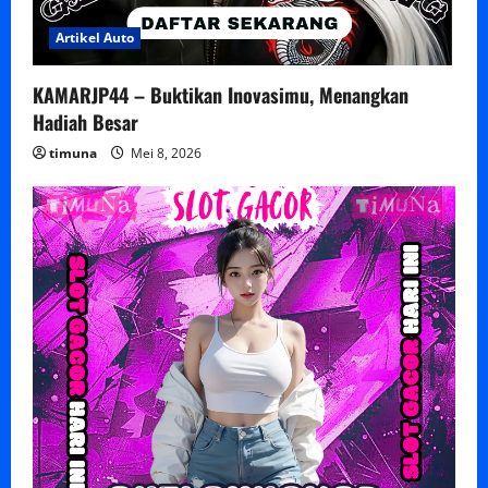
Artikel Auto
KAMARJP44 – Buktikan Inovasimu, Menangkan
Hadiah Besar
timuna
Mei 8, 2026