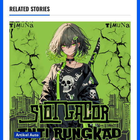
a
RELATED STORIES
v
i
g
a
t
i
o
n
Artikel Auto