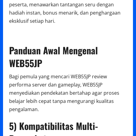
peserta, menawarkan tantangan seru dengan
hadiah instan, bonus menarik, dan penghargaan
eksklusif setiap hari.
Panduan Awal Mengenal
WEB55JP
Bagi pemula yang mencari WEB55JP review
performa server dan gameplay, WEB55JP
menyediakan pendekatan bertahap agar proses
belajar lebih cepat tanpa mengurangi kualitas
pengalaman.
5) Kompatibilitas Multi-