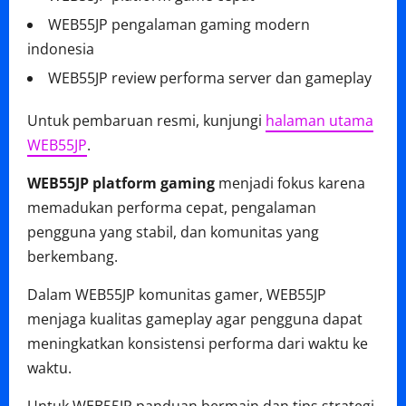
WEB55JP pengalaman gaming modern
indonesia
WEB55JP review performa server dan gameplay
Untuk pembaruan resmi, kunjungi
halaman utama
WEB55JP
.
WEB55JP platform gaming
menjadi fokus karena
memadukan performa cepat, pengalaman
pengguna yang stabil, dan komunitas yang
berkembang.
Dalam WEB55JP komunitas gamer, WEB55JP
menjaga kualitas gameplay agar pengguna dapat
meningkatkan konsistensi performa dari waktu ke
waktu.