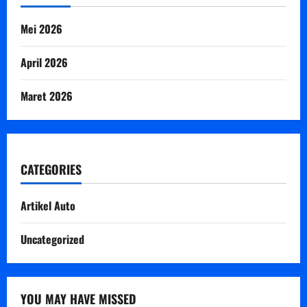
Mei 2026
April 2026
Maret 2026
CATEGORIES
Artikel Auto
Uncategorized
YOU MAY HAVE MISSED