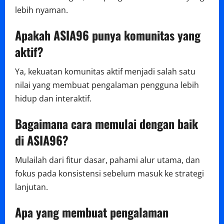
lebih nyaman.
Apakah ASIA96 punya komunitas yang
aktif?
Ya, kekuatan komunitas aktif menjadi salah satu
nilai yang membuat pengalaman pengguna lebih
hidup dan interaktif.
Bagaimana cara memulai dengan baik
di ASIA96?
Mulailah dari fitur dasar, pahami alur utama, dan
fokus pada konsistensi sebelum masuk ke strategi
lanjutan.
Apa yang membuat pengalaman