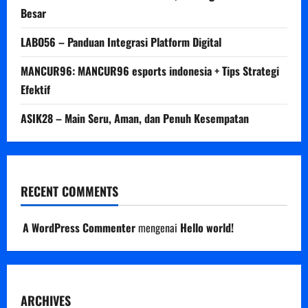
Besar
LABO56 – Panduan Integrasi Platform Digital
MANCUR96: MANCUR96 esports indonesia + Tips Strategi
Efektif
ASIK28 – Main Seru, Aman, dan Penuh Kesempatan
RECENT COMMENTS
A WordPress Commenter
mengenai
Hello world!
ARCHIVES