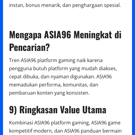
instan, bonus menarik, dan penghargaan spesial.
Mengapa ASIA96 Meningkat di
Pencarian?
Tren ASIA96 platform gaming naik karena
pengguna butuh platform yang mudah diakses,
cepat dibuka, dan nyaman digunakan. ASIA96
memadukan performa, komunitas, dan
pembaruan konten yang konsisten.
9) Ringkasan Value Utama
Kombinasi ASIA96 platform gaming, ASIA96 game
kompetitif modern, dan ASIA96 panduan bermain