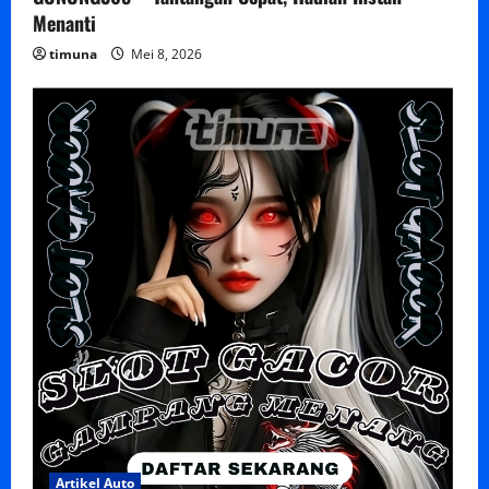
Menanti
timuna
Mei 8, 2026
Artikel Auto