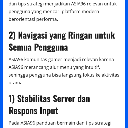
dan tips strategi menjadikan ASIA96 relevan untuk
pengguna yang mencari platform modern
berorientasi performa.
2) Navigasi yang Ringan untuk
Semua Pengguna
ASIA96 komunitas gamer menjadi relevan karena
ASIA96 merancang alur menu yang intuitif,
sehingga pengguna bisa langsung fokus ke aktivitas
utama.
1) Stabilitas Server dan
Respons Input
Pada ASIA96 panduan bermain dan tips strategi,