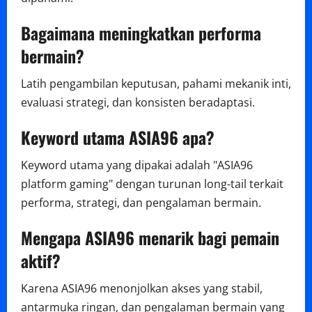
Bagaimana meningkatkan performa
bermain?
Latih pengambilan keputusan, pahami mekanik inti,
evaluasi strategi, dan konsisten beradaptasi.
Keyword utama ASIA96 apa?
Keyword utama yang dipakai adalah "ASIA96
platform gaming" dengan turunan long-tail terkait
performa, strategi, dan pengalaman bermain.
Mengapa ASIA96 menarik bagi pemain
aktif?
Karena ASIA96 menonjolkan akses yang stabil,
antarmuka ringan, dan pengalaman bermain yang