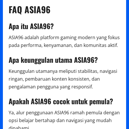
FAQ ASIA96
Apa itu ASIA96?
ASIA96 adalah platform gaming modern yang fokus
pada performa, kenyamanan, dan komunitas aktif.
Apa keunggulan utama ASIA96?
Keunggulan utamanya meliputi stabilitas, navigasi
ringan, pembaruan konten konsisten, dan
pengalaman pengguna yang responsif.
Apakah ASIA96 cocok untuk pemula?
Ya, alur penggunaan ASIA96 ramah pemula dengan
opsi belajar bertahap dan navigasi yang mudah
dipahami.