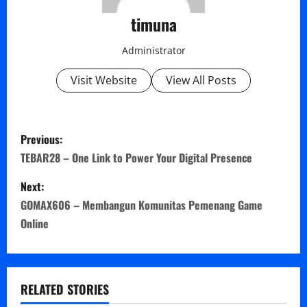
timuna
Administrator
Visit Website
View All Posts
P
Previous:
o
TEBAR28 – One Link to Power Your Digital Presence
s
Next:
GOMAX606 – Membangun Komunitas Pemenang Game
t
Online
n
a
RELATED STORIES
v