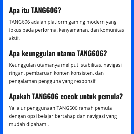
Apa itu TANG606?
TANG606 adalah platform gaming modern yang
fokus pada performa, kenyamanan, dan komunitas
aktif.
Apa keunggulan utama TANG606?
Keunggulan utamanya meliputi stabilitas, navigasi
ringan, pembaruan konten konsisten, dan
pengalaman pengguna yang responsif.
Apakah TANG606 cocok untuk pemula?
Ya, alur penggunaan TANG606 ramah pemula
dengan opsi belajar bertahap dan navigasi yang
mudah dipahami.