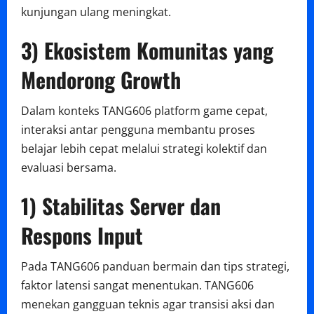
kunjungan ulang meningkat.
3) Ekosistem Komunitas yang
Mendorong Growth
Dalam konteks TANG606 platform game cepat,
interaksi antar pengguna membantu proses
belajar lebih cepat melalui strategi kolektif dan
evaluasi bersama.
1) Stabilitas Server dan
Respons Input
Pada TANG606 panduan bermain dan tips strategi,
faktor latensi sangat menentukan. TANG606
menekan gangguan teknis agar transisi aksi dan