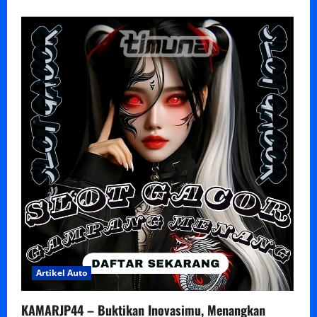
Artikel Auto
KAMARJP44 – Buktikan Inovasimu, Menangkan