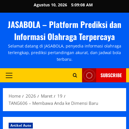
Skip
Agustus 10, 2026
5:09:09 AM
to
content
JASABOLA – Platform Prediksi dan
Informasi Olahraga Terpercaya
Selamat datang di JASABOLA, penyedia informasi olahraga
terlengkap, prediksi pertandingan akurat, dan jadwal bola
terbaru.
SUBSCRIBE
Primary
Menu
Home
2026
Maret
19
TANG606 – Membawa Anda ke Dimensi Baru
Artikel Auto