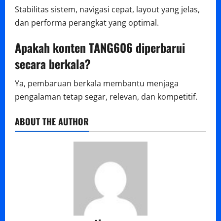
Stabilitas sistem, navigasi cepat, layout yang jelas,
dan performa perangkat yang optimal.
Apakah konten TANG606 diperbarui
secara berkala?
Ya, pembaruan berkala membantu menjaga
pengalaman tetap segar, relevan, dan kompetitif.
ABOUT THE AUTHOR