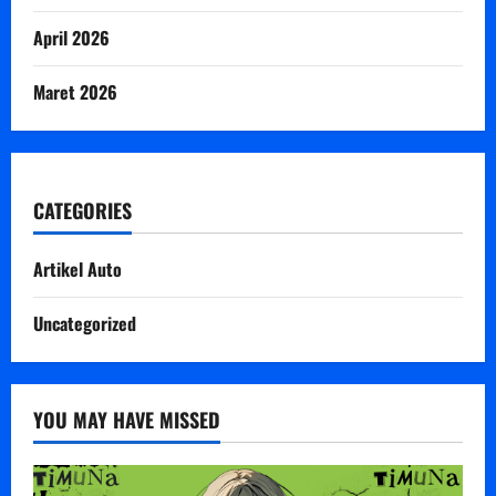
April 2026
Maret 2026
CATEGORIES
Artikel Auto
Uncategorized
YOU MAY HAVE MISSED