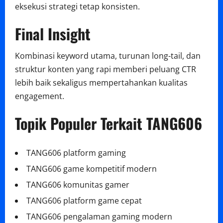
eksekusi strategi tetap konsisten.
Final Insight
Kombinasi keyword utama, turunan long-tail, dan
struktur konten yang rapi memberi peluang CTR
lebih baik sekaligus mempertahankan kualitas
engagement.
Topik Populer Terkait TANG606
TANG606 platform gaming
TANG606 game kompetitif modern
TANG606 komunitas gamer
TANG606 platform game cepat
TANG606 pengalaman gaming modern