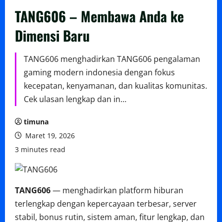
TANG606 – Membawa Anda ke
Dimensi Baru
TANG606 menghadirkan TANG606 pengalaman
gaming modern indonesia dengan fokus
kecepatan, kenyamanan, dan kualitas komunitas.
Cek ulasan lengkap dan in…
timuna
Maret 19, 2026
3 minutes read
TANG606
— menghadirkan platform hiburan
terlengkap dengan kepercayaan terbesar, server
stabil, bonus rutin, sistem aman, fitur lengkap, dan