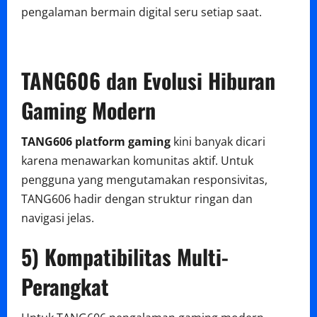
pengalaman bermain digital seru setiap saat.
TANG606 dan Evolusi Hiburan
Gaming Modern
TANG606 platform gaming
kini banyak dicari
karena menawarkan komunitas aktif. Untuk
pengguna yang mengutamakan responsivitas,
TANG606 hadir dengan struktur ringan dan
navigasi jelas.
5) Kompatibilitas Multi-
Perangkat