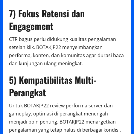
7) Fokus Retensi dan
Engagement
CTR bagus perlu didukung kualitas pengalaman
setelah klik. BOTAKJP22 menyeimbangkan
performa, konten, dan komunitas agar durasi baca
dan kunjungan ulang meningkat.
5) Kompatibilitas Multi-
Perangkat
Untuk BOTAKJP22 review performa server dan
gameplay, optimasi di perangkat menengah
menjadi poin penting. BOTAKJP22 menargetkan
pengalaman yang tetap halus di berbagai kondisi.