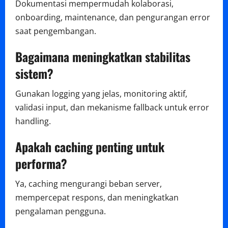
Dokumentasi mempermudah kolaborasi,
onboarding, maintenance, dan pengurangan error
saat pengembangan.
Bagaimana meningkatkan stabilitas
sistem?
Gunakan logging yang jelas, monitoring aktif,
validasi input, dan mekanisme fallback untuk error
handling.
Apakah caching penting untuk
performa?
Ya, caching mengurangi beban server,
mempercepat respons, dan meningkatkan
pengalaman pengguna.