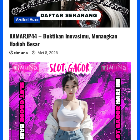
Artikel Auto
KAMARJP44 – Buktikan Inovasimu, Menangkan
Hadiah Besar
timuna
Mei 8, 2026