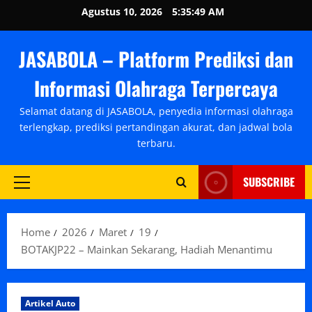
Skip
Agustus 10, 2026
5:35:50 AM
to
content
JASABOLA – Platform Prediksi dan
Informasi Olahraga Terpercaya
Selamat datang di JASABOLA, penyedia informasi olahraga
terlengkap, prediksi pertandingan akurat, dan jadwal bola
terbaru.
SUBSCRIBE
Primary
Menu
Home
2026
Maret
19
BOTAKJP22 – Mainkan Sekarang, Hadiah Menantimu
Artikel Auto