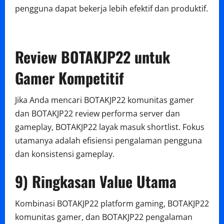
pengguna dapat bekerja lebih efektif dan produktif.
Review BOTAKJP22 untuk
Gamer Kompetitif
Jika Anda mencari BOTAKJP22 komunitas gamer
dan BOTAKJP22 review performa server dan
gameplay, BOTAKJP22 layak masuk shortlist. Fokus
utamanya adalah efisiensi pengalaman pengguna
dan konsistensi gameplay.
9) Ringkasan Value Utama
Kombinasi BOTAKJP22 platform gaming, BOTAKJP22
komunitas gamer, dan BOTAKJP22 pengalaman