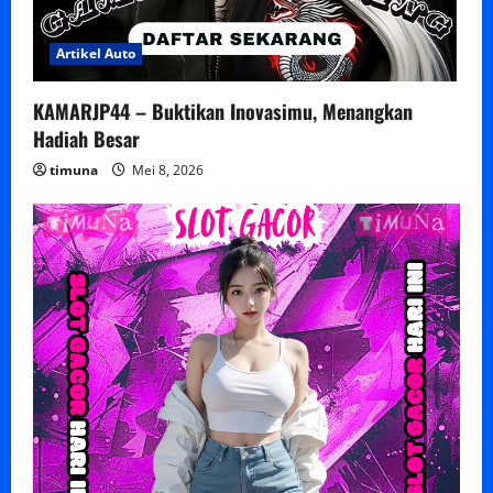
Artikel Auto
KAMARJP44 – Buktikan Inovasimu, Menangkan
Hadiah Besar
timuna
Mei 8, 2026