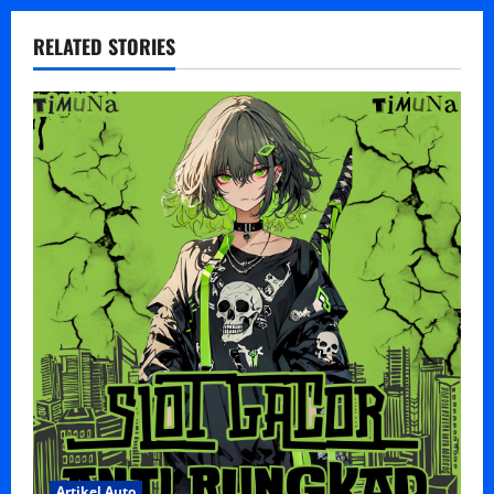
n
a
RELATED STORIES
v
i
g
a
t
i
o
n
Artikel Auto