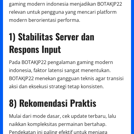
gaming modern indonesia menjadikan BOTAKJP22
relevan untuk pengguna yang mencari platform
modern berorientasi performa.
1) Stabilitas Server dan
Respons Input
Pada BOTAKJP22 pengalaman gaming modern
indonesia, faktor latensi sangat menentukan.
BOTAKJP22 menekan gangguan teknis agar transisi
aksi dan eksekusi strategi tetap konsisten.
8) Rekomendasi Praktis
Mulai dari mode dasar, cek update terbaru, lalu
naikkan kompleksitas permainan bertahap.
Pendekatan ini paling efektif untuk menjaga