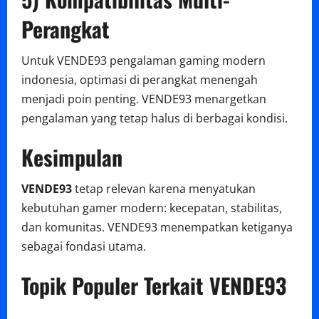
Perangkat
Untuk VENDE93 pengalaman gaming modern
indonesia, optimasi di perangkat menengah
menjadi poin penting. VENDE93 menargetkan
pengalaman yang tetap halus di berbagai kondisi.
Kesimpulan
VENDE93
tetap relevan karena menyatukan
kebutuhan gamer modern: kecepatan, stabilitas,
dan komunitas. VENDE93 menempatkan ketiganya
sebagai fondasi utama.
Topik Populer Terkait VENDE93