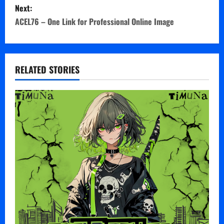
Next:
t
ACEL76 – One Link for Professional Online Image
n
a
RELATED STORIES
v
i
g
a
t
i
o