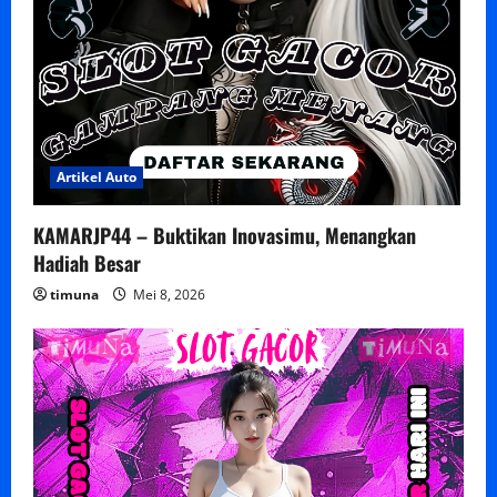
Artikel Auto
KAMARJP44 – Buktikan Inovasimu, Menangkan
Hadiah Besar
timuna
Mei 8, 2026