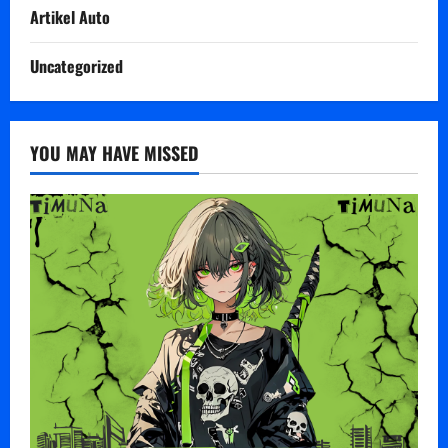
Artikel Auto
Uncategorized
YOU MAY HAVE MISSED