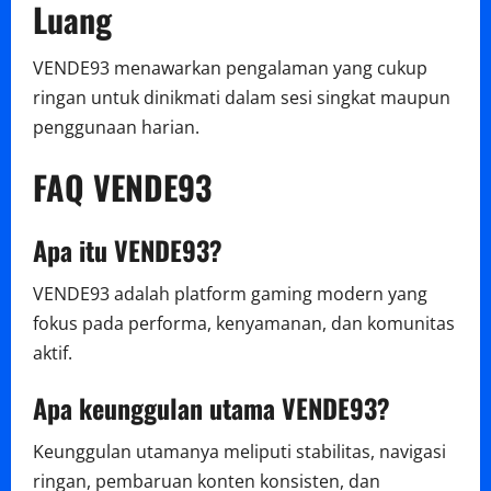
Luang
VENDE93 menawarkan pengalaman yang cukup
ringan untuk dinikmati dalam sesi singkat maupun
penggunaan harian.
FAQ VENDE93
Apa itu VENDE93?
VENDE93 adalah platform gaming modern yang
fokus pada performa, kenyamanan, dan komunitas
aktif.
Apa keunggulan utama VENDE93?
Keunggulan utamanya meliputi stabilitas, navigasi
ringan, pembaruan konten konsisten, dan