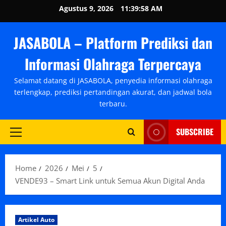
Skip
Agustus 9, 2026
11:39:59 AM
to
content
JASABOLA – Platform Prediksi dan
Informasi Olahraga Terpercaya
Selamat datang di JASABOLA, penyedia informasi olahraga
terlengkap, prediksi pertandingan akurat, dan jadwal bola
terbaru.
SUBSCRIBE
Primary
Menu
Home
2026
Mei
5
VENDE93 – Smart Link untuk Semua Akun Digital Anda
Artikel Auto