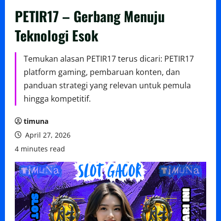
PETIR17 – Gerbang Menuju
Teknologi Esok
Temukan alasan PETIR17 terus dicari: PETIR17
platform gaming, pembaruan konten, dan
panduan strategi yang relevan untuk pemula
hingga kompetitif.
timuna
April 27, 2026
4 minutes read