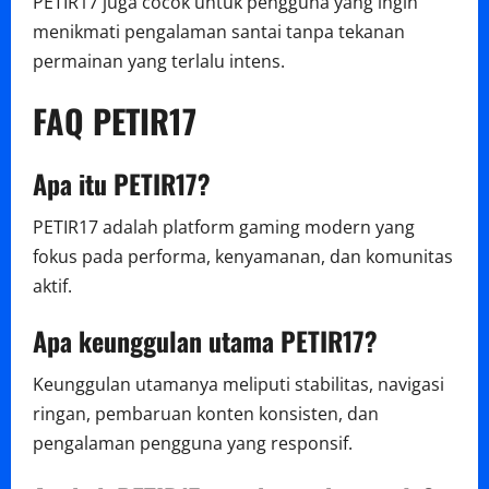
PETIR17 juga cocok untuk pengguna yang ingin
menikmati pengalaman santai tanpa tekanan
permainan yang terlalu intens.
FAQ PETIR17
Apa itu PETIR17?
PETIR17 adalah platform gaming modern yang
fokus pada performa, kenyamanan, dan komunitas
aktif.
Apa keunggulan utama PETIR17?
Keunggulan utamanya meliputi stabilitas, navigasi
ringan, pembaruan konten konsisten, dan
pengalaman pengguna yang responsif.