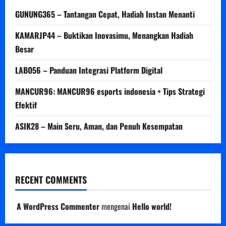
GUNUNG365 – Tantangan Cepat, Hadiah Instan Menanti
KAMARJP44 – Buktikan Inovasimu, Menangkan Hadiah
Besar
LABO56 – Panduan Integrasi Platform Digital
MANCUR96: MANCUR96 esports indonesia + Tips Strategi
Efektif
ASIK28 – Main Seru, Aman, dan Penuh Kesempatan
RECENT COMMENTS
A WordPress Commenter
mengenai
Hello world!