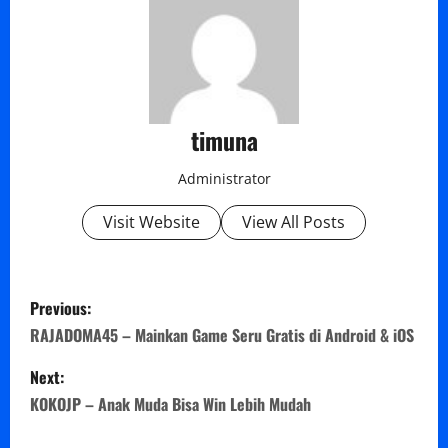
timuna
Administrator
Visit Website
View All Posts
P
Previous:
o
RAJADOMA45 – Mainkan Game Seru Gratis di Android & iOS
s
Next:
KOKOJP – Anak Muda Bisa Win Lebih Mudah
t