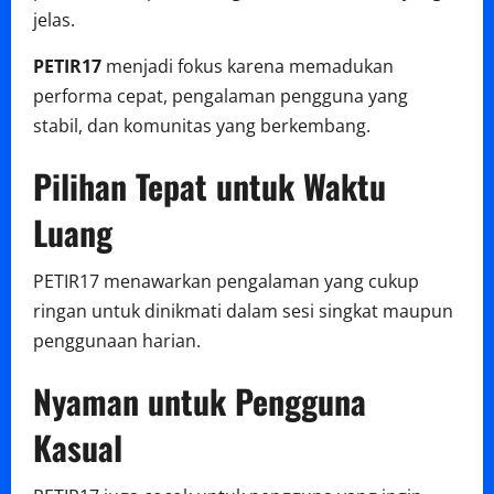
jelas.
PETIR17
menjadi fokus karena memadukan
performa cepat, pengalaman pengguna yang
stabil, dan komunitas yang berkembang.
Pilihan Tepat untuk Waktu
Luang
PETIR17 menawarkan pengalaman yang cukup
ringan untuk dinikmati dalam sesi singkat maupun
penggunaan harian.
Nyaman untuk Pengguna
Kasual