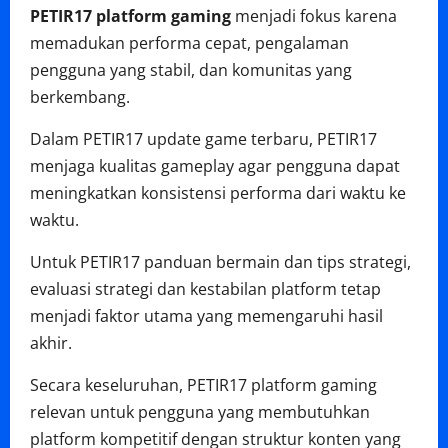
PETIR17 platform gaming
menjadi fokus karena
memadukan performa cepat, pengalaman
pengguna yang stabil, dan komunitas yang
berkembang.
Dalam PETIR17 update game terbaru, PETIR17
menjaga kualitas gameplay agar pengguna dapat
meningkatkan konsistensi performa dari waktu ke
waktu.
Untuk PETIR17 panduan bermain dan tips strategi,
evaluasi strategi dan kestabilan platform tetap
menjadi faktor utama yang memengaruhi hasil
akhir.
Secara keseluruhan, PETIR17 platform gaming
relevan untuk pengguna yang membutuhkan
platform kompetitif dengan struktur konten yang