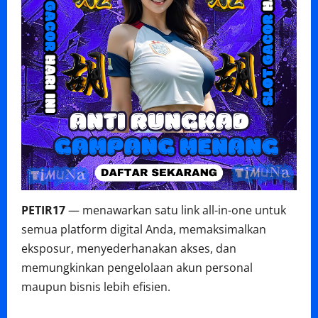
PETIR17
— menawarkan satu link all-in-one untuk
semua platform digital Anda, memaksimalkan
eksposur, menyederhanakan akses, dan
memungkinkan pengelolaan akun personal
maupun bisnis lebih efisien.