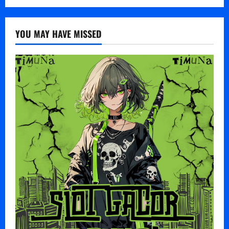
YOU MAY HAVE MISSED