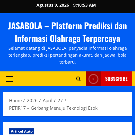
Skip
Agustus 9, 2026
9:10:54 AM
to
content
JASABOLA – Platform Prediksi dan
Informasi Olahraga Terpercaya
Selamat datang di JASABOLA, penyedia informasi olahraga
terlengkap, prediksi pertandingan akurat, dan jadwal bola
terbaru.
SUBSCRIBE
Primary
Menu
Home
2026
April
27
PETIR17 – Gerbang Menuju Teknologi Esok
Artikel Auto