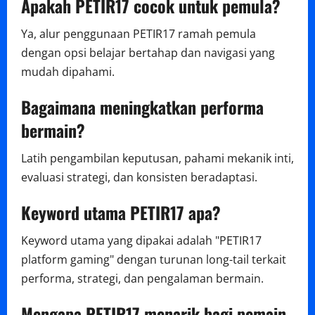
Apakah PETIR17 cocok untuk pemula?
Ya, alur penggunaan PETIR17 ramah pemula
dengan opsi belajar bertahap dan navigasi yang
mudah dipahami.
Bagaimana meningkatkan performa
bermain?
Latih pengambilan keputusan, pahami mekanik inti,
evaluasi strategi, dan konsisten beradaptasi.
Keyword utama PETIR17 apa?
Keyword utama yang dipakai adalah "PETIR17
platform gaming" dengan turunan long-tail terkait
performa, strategi, dan pengalaman bermain.
Mengapa PETIR17 menarik bagi pemain