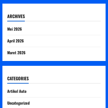
ARCHIVES
Mei 2026
April 2026
Maret 2026
CATEGORIES
Artikel Auto
Uncategorized