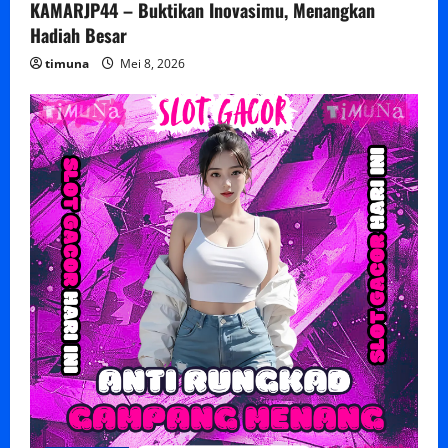
KAMARJP44 – Buktikan Inovasimu, Menangkan
Hadiah Besar
timuna
Mei 8, 2026