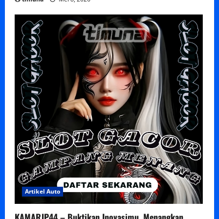
Artikel Auto
KAMARJP44 – Buktikan Inovasimu, Menangkan