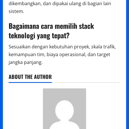
dikembangkan, dan dipakai ulang di bagian lain
sistem.
Bagaimana cara memilih stack
teknologi yang tepat?
Sesuaikan dengan kebutuhan proyek, skala trafik,
kemampuan tim, biaya operasional, dan target
jangka panjang.
ABOUT THE AUTHOR