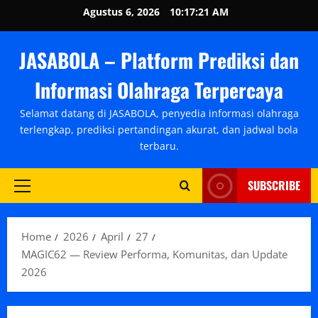
Skip
Agustus 6, 2026
10:17:23 AM
to
content
JASABOLA – Platform Prediksi dan
Informasi Olahraga Terpercaya
Selamat datang di JASABOLA, penyedia informasi olahraga
terlengkap, prediksi pertandingan akurat, dan jadwal bola
terbaru.
SUBSCRIBE
Primary
Menu
Home
2026
April
27
MAGIC62 — Review Performa, Komunitas, dan Update
2026