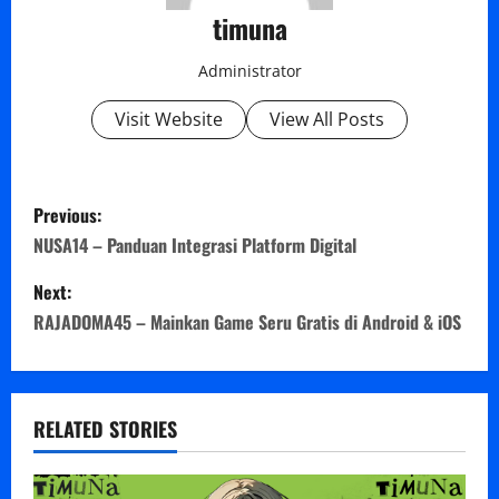
timuna
Administrator
Visit Website
View All Posts
P
Previous:
o
NUSA14 – Panduan Integrasi Platform Digital
s
Next:
RAJADOMA45 – Mainkan Game Seru Gratis di Android & iOS
t
n
a
RELATED STORIES
v