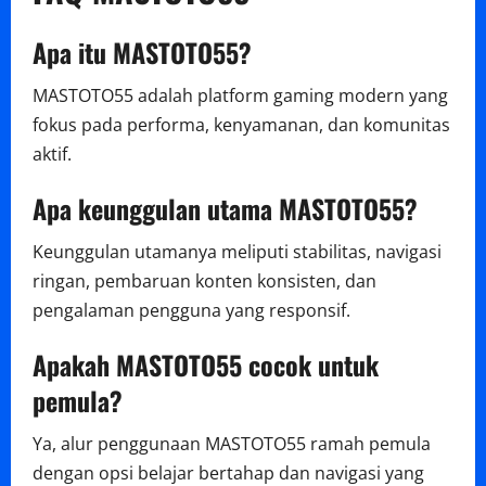
Apa itu MASTOTO55?
MASTOTO55 adalah platform gaming modern yang
fokus pada performa, kenyamanan, dan komunitas
aktif.
Apa keunggulan utama MASTOTO55?
Keunggulan utamanya meliputi stabilitas, navigasi
ringan, pembaruan konten konsisten, dan
pengalaman pengguna yang responsif.
Apakah MASTOTO55 cocok untuk
pemula?
Ya, alur penggunaan MASTOTO55 ramah pemula
dengan opsi belajar bertahap dan navigasi yang