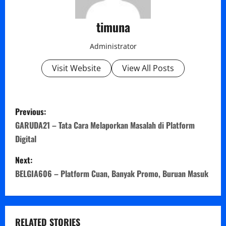
timuna
Administrator
Visit Website
View All Posts
P
Previous:
o
GARUDA21 – Tata Cara Melaporkan Masalah di Platform
Digital
s
Next:
t
BELGIA606 – Platform Cuan, Banyak Promo, Buruan Masuk
n
a
RELATED STORIES