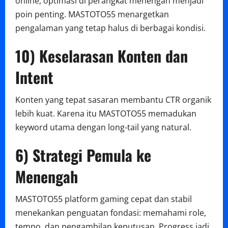
online, optimasi di perangkat menengah menjadi
poin penting. MASTOTO55 menargetkan
pengalaman yang tetap halus di berbagai kondisi.
10) Keselarasan Konten dan
Intent
Konten yang tepat sasaran membantu CTR organik
lebih kuat. Karena itu MASTOTO55 memadukan
keyword utama dengan long-tail yang natural.
6) Strategi Pemula ke
Menengah
MASTOTO55 platform gaming cepat dan stabil
menekankan penguatan fondasi: memahami role,
tempo, dan pengambilan keputusan. Progress jadi