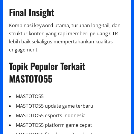
Final Insight
Kombinasi keyword utama, turunan long-tail, dan
struktur konten yang rapi memberi peluang CTR
lebih baik sekaligus mempertahankan kualitas
engagement.
Topik Populer Terkait
MASTOTO55
MASTOTO55
MASTOTO55 update game terbaru
MASTOTO55 esports indonesia
MASTOTO55 platform game cepat