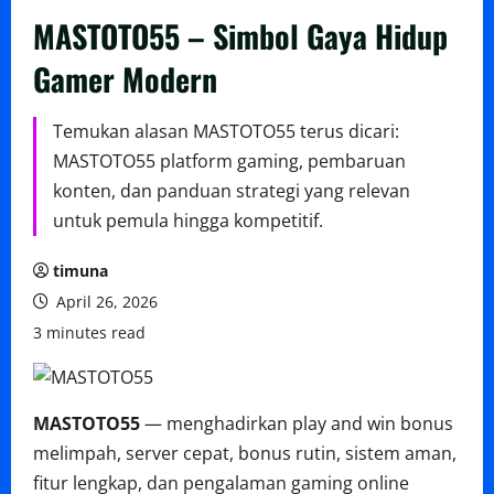
MASTOTO55 – Simbol Gaya Hidup
Gamer Modern
Temukan alasan MASTOTO55 terus dicari:
MASTOTO55 platform gaming, pembaruan
konten, dan panduan strategi yang relevan
untuk pemula hingga kompetitif.
timuna
April 26, 2026
3 minutes read
MASTOTO55
— menghadirkan play and win bonus
melimpah, server cepat, bonus rutin, sistem aman,
fitur lengkap, dan pengalaman gaming online