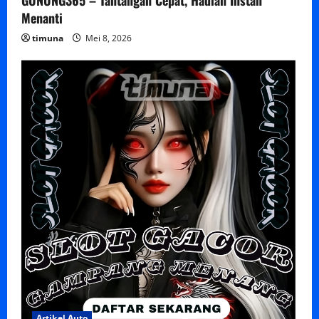
GUNUNG365 – Tantangan Cepat, Hadiah Instan
Menanti
timuna
Mei 8, 2026
Artikel Auto