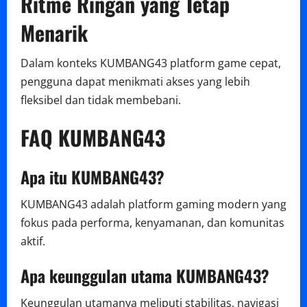
Ritme Ringan yang Tetap
Menarik
Dalam konteks KUMBANG43 platform game cepat,
pengguna dapat menikmati akses yang lebih
fleksibel dan tidak membebani.
FAQ KUMBANG43
Apa itu KUMBANG43?
KUMBANG43 adalah platform gaming modern yang
fokus pada performa, kenyamanan, dan komunitas
aktif.
Apa keunggulan utama KUMBANG43?
Keunggulan utamanya meliputi stabilitas, navigasi