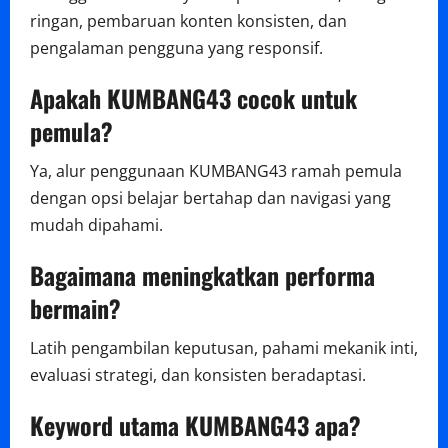
ringan, pembaruan konten konsisten, dan
pengalaman pengguna yang responsif.
Apakah KUMBANG43 cocok untuk
pemula?
Ya, alur penggunaan KUMBANG43 ramah pemula
dengan opsi belajar bertahap dan navigasi yang
mudah dipahami.
Bagaimana meningkatkan performa
bermain?
Latih pengambilan keputusan, pahami mekanik inti,
evaluasi strategi, dan konsisten beradaptasi.
Keyword utama KUMBANG43 apa?