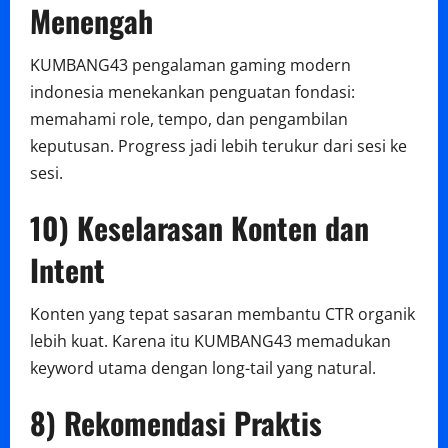
Menengah
KUMBANG43 pengalaman gaming modern
indonesia menekankan penguatan fondasi:
memahami role, tempo, dan pengambilan
keputusan. Progress jadi lebih terukur dari sesi ke
sesi.
10) Keselarasan Konten dan
Intent
Konten yang tepat sasaran membantu CTR organik
lebih kuat. Karena itu KUMBANG43 memadukan
keyword utama dengan long-tail yang natural.
8) Rekomendasi Praktis