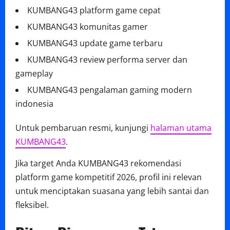
KUMBANG43 platform game cepat
KUMBANG43 komunitas gamer
KUMBANG43 update game terbaru
KUMBANG43 review performa server dan
gameplay
KUMBANG43 pengalaman gaming modern
indonesia
Untuk pembaruan resmi, kunjungi
halaman utama
KUMBANG43
.
Jika target Anda KUMBANG43 rekomendasi
platform game kompetitif 2026, profil ini relevan
untuk menciptakan suasana yang lebih santai dan
fleksibel.