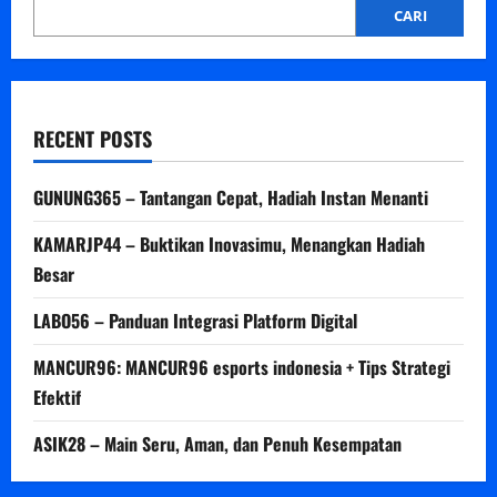
CARI
RECENT POSTS
GUNUNG365 – Tantangan Cepat, Hadiah Instan Menanti
KAMARJP44 – Buktikan Inovasimu, Menangkan Hadiah
Besar
LABO56 – Panduan Integrasi Platform Digital
MANCUR96: MANCUR96 esports indonesia + Tips Strategi
Efektif
ASIK28 – Main Seru, Aman, dan Penuh Kesempatan