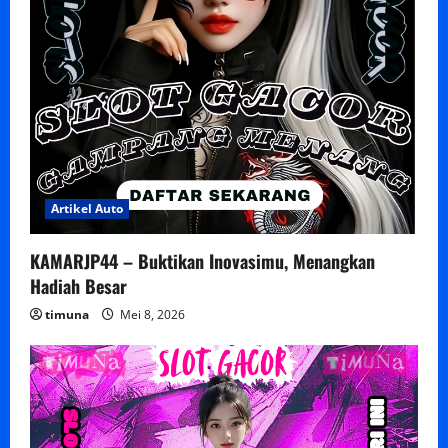
Artikel Auto
KAMARJP44 – Buktikan Inovasimu, Menangkan
Hadiah Besar
timuna
Mei 8, 2026