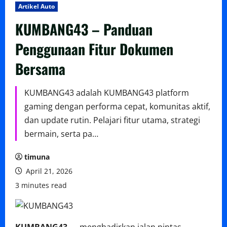
Artikel Auto
KUMBANG43 – Panduan
Penggunaan Fitur Dokumen
Bersama
KUMBANG43 adalah KUMBANG43 platform
gaming dengan performa cepat, komunitas aktif,
dan update rutin. Pelajari fitur utama, strategi
bermain, serta pa…
timuna
April 21, 2026
3 minutes read