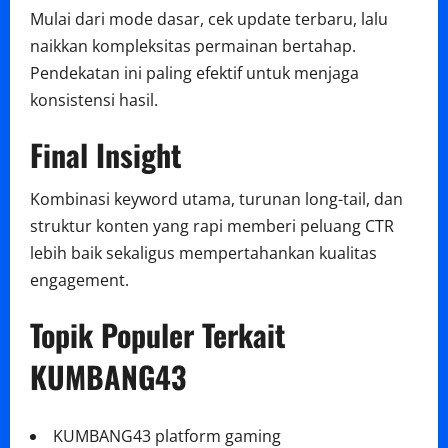
Mulai dari mode dasar, cek update terbaru, lalu
naikkan kompleksitas permainan bertahap.
Pendekatan ini paling efektif untuk menjaga
konsistensi hasil.
Final Insight
Kombinasi keyword utama, turunan long-tail, dan
struktur konten yang rapi memberi peluang CTR
lebih baik sekaligus mempertahankan kualitas
engagement.
Topik Populer Terkait
KUMBANG43
KUMBANG43 platform gaming