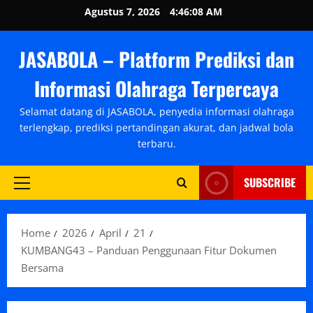
Skip
Agustus 7, 2026
4:46:09 AM
to
content
JASABOLA – Platform Prediksi dan
Informasi Olahraga Terpercaya
Selamat datang di JASABOLA, penyedia informasi olahraga
terlengkap, prediksi pertandingan akurat, dan jadwal bola
terbaru.
SUBSCRIBE
Primary
Menu
Home
2026
April
21
KUMBANG43 – Panduan Penggunaan Fitur Dokumen
Bersama