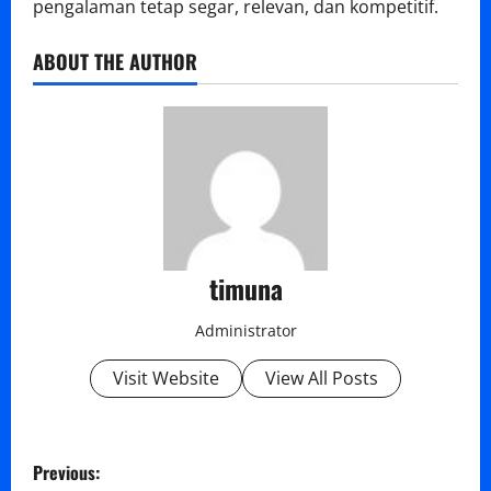
pengalaman tetap segar, relevan, dan kompetitif.
ABOUT THE AUTHOR
timuna
Administrator
Visit Website
View All Posts
P
Previous: