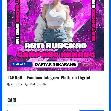
Artikel Auto
LABO56 – Panduan Integrasi Platform Digital
timuna
Mei 8, 2026
CARI