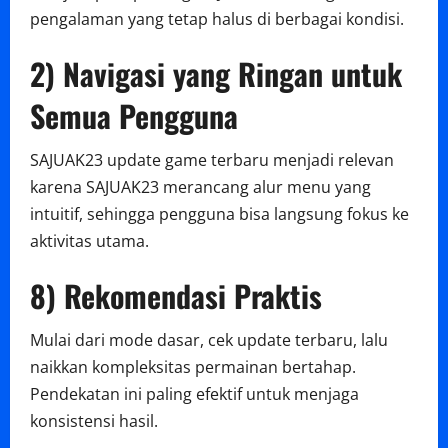
pengalaman yang tetap halus di berbagai kondisi.
2) Navigasi yang Ringan untuk
Semua Pengguna
SAJUAK23 update game terbaru menjadi relevan
karena SAJUAK23 merancang alur menu yang
intuitif, sehingga pengguna bisa langsung fokus ke
aktivitas utama.
8) Rekomendasi Praktis
Mulai dari mode dasar, cek update terbaru, lalu
naikkan kompleksitas permainan bertahap.
Pendekatan ini paling efektif untuk menjaga
konsistensi hasil.