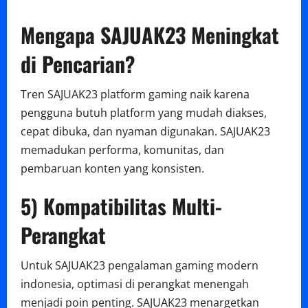
Mengapa SAJUAK23 Meningkat
di Pencarian?
Tren SAJUAK23 platform gaming naik karena
pengguna butuh platform yang mudah diakses,
cepat dibuka, dan nyaman digunakan. SAJUAK23
memadukan performa, komunitas, dan
pembaruan konten yang konsisten.
5) Kompatibilitas Multi-
Perangkat
Untuk SAJUAK23 pengalaman gaming modern
indonesia, optimasi di perangkat menengah
menjadi poin penting. SAJUAK23 menargetkan