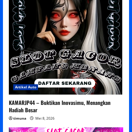
Artikel Auto
KAMARJP44 – Buktikan Inovasimu, Menangkan
Hadiah Besar
timuna
Mei 8, 2026