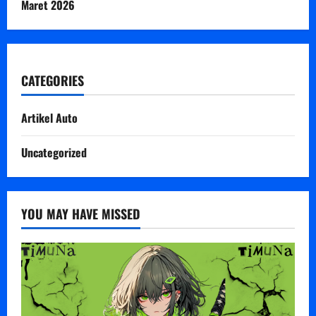
Maret 2026
CATEGORIES
Artikel Auto
Uncategorized
YOU MAY HAVE MISSED