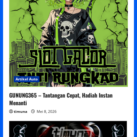
Artikel Auto
GUNUNG365 – Tantangan Cepat, Hadiah Instan
Menanti
timuna
Mei 8, 2026