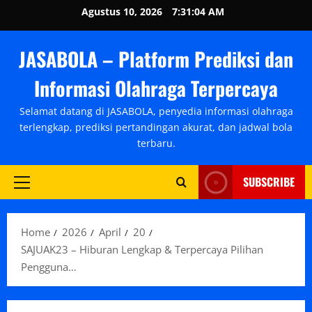
Skip
Agustus 10, 2026
7:31:05 AM
to
content
JASABOLA – Platform Prediksi dan
Informasi Olahraga Terpercaya
Selamat datang di JASABOLA, penyedia informasi olahraga
terlengkap, prediksi pertandingan akurat, dan jadwal bola
terbaru.
SUBSCRIBE
Primary
Menu
Home
2026
April
20
SAJUAK23 – Hiburan Lengkap & Terpercaya Pilihan
Pengguna…