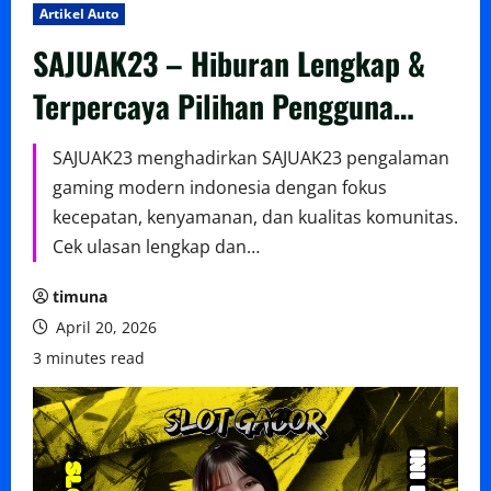
Artikel Auto
SAJUAK23 – Hiburan Lengkap &
Terpercaya Pilihan Pengguna…
SAJUAK23 menghadirkan SAJUAK23 pengalaman
gaming modern indonesia dengan fokus
kecepatan, kenyamanan, dan kualitas komunitas.
Cek ulasan lengkap dan…
timuna
April 20, 2026
3 minutes read