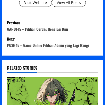
Visit Website
View All Posts
P
Previous:
o
GAROT45 – Pilihan Cerdas Generasi Kini
s
Next:
PUSH45 – Game Online Pilihan Admin yang Lagi Wangi
t
n
a
RELATED STORIES
v
i
g