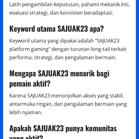
Latih pengambilan keputusan, pahami mekanik inti,
evaluasi strategi, dan konsisten beradaptasi.
Keyword utama SAJUAK23 apa?
Keyword utama yang dipakai adalah "SAJUAK23
platform gaming" dengan turunan long-tail terkait
performa, strategi, dan pengalaman bermain.
Mengapa SAJUAK23 menarik bagi
pemain aktif?
Karena SAJUAK23 menonjolkan akses yang stabil,
antarmuka ringan, dan pengalaman bermain yang
lebih nyaman.
Apakah SAJUAK23 punya komunitas
yang aktif?