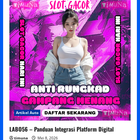
Artikel Auto
LABO56 – Panduan Integrasi Platform Digital
timuna
Mei 8, 2026