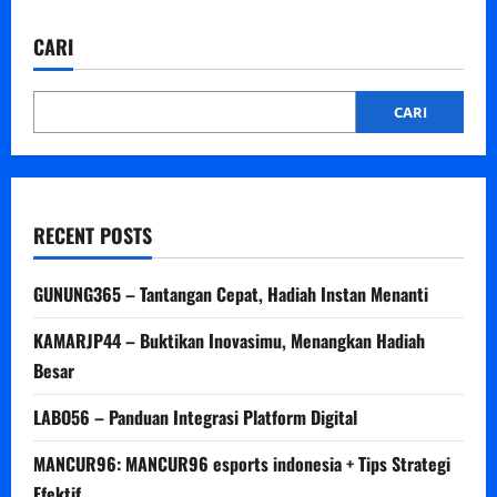
CARI
CARI
RECENT POSTS
GUNUNG365 – Tantangan Cepat, Hadiah Instan Menanti
KAMARJP44 – Buktikan Inovasimu, Menangkan Hadiah
Besar
LABO56 – Panduan Integrasi Platform Digital
MANCUR96: MANCUR96 esports indonesia + Tips Strategi
Efektif