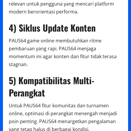
relevan untuk pengguna yang mencari platform
modern berorientasi performa.
4) Siklus Update Konten
PAUS64 game online membutuhkan ritme
pembaruan yang rapi. PAUS64 menjaga
momentum ini agar konten dan fitur tidak terasa
stagnan.
5) Kompatibilitas Multi-
Perangkat
Untuk PAUS64 fitur komunitas dan turnamen
online, optimasi di perangkat menengah menjadi
poin penting. PAUS64 menargetkan pengalaman
yang tetap halus di berbagai kondisi.