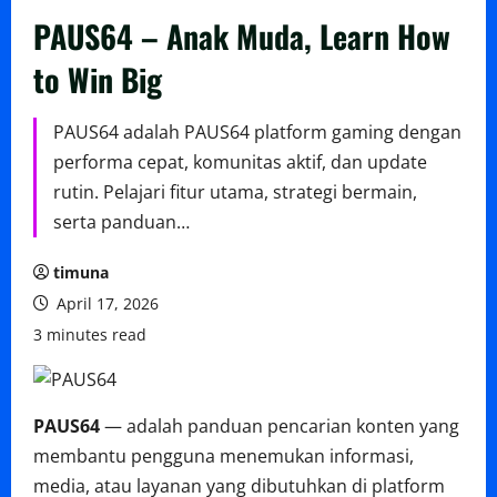
PAUS64 – Anak Muda, Learn How
to Win Big
PAUS64 adalah PAUS64 platform gaming dengan
performa cepat, komunitas aktif, dan update
rutin. Pelajari fitur utama, strategi bermain,
serta panduan…
timuna
April 17, 2026
3 minutes read
PAUS64
— adalah panduan pencarian konten yang
membantu pengguna menemukan informasi,
media, atau layanan yang dibutuhkan di platform