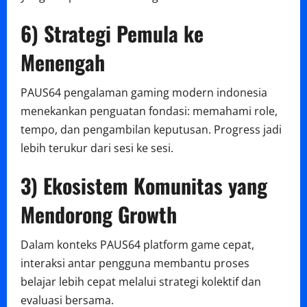
6) Strategi Pemula ke
Menengah
PAUS64 pengalaman gaming modern indonesia
menekankan penguatan fondasi: memahami role,
tempo, dan pengambilan keputusan. Progress jadi
lebih terukur dari sesi ke sesi.
3) Ekosistem Komunitas yang
Mendorong Growth
Dalam konteks PAUS64 platform game cepat,
interaksi antar pengguna membantu proses
belajar lebih cepat melalui strategi kolektif dan
evaluasi bersama.