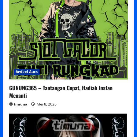
Artikel Auto
GUNUNG365 – Tantangan Cepat, Hadiah Instan
Menanti
timuna
Mei 8, 2026