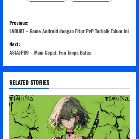
P
Previous:
o
LABU87 – Game Android dengan Fitur PvP Terbaik Tahun Ini
s
Next:
ASIAJP89 – Main Cepat, Fun Tanpa Batas
t
n
a
RELATED STORIES
v
i
g
a