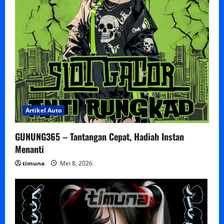
t
i
o
n
Artikel Auto
GUNUNG365 – Tantangan Cepat, Hadiah Instan
Menanti
timuna
Mei 8, 2026