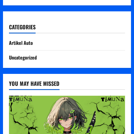
CATEGORIES
Artikel Auto
Uncategorized
YOU MAY HAVE MISSED