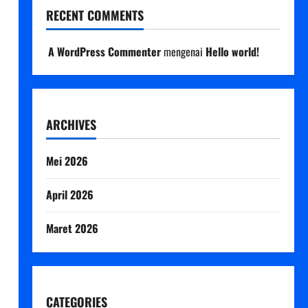
RECENT COMMENTS
A WordPress Commenter
mengenai
Hello world!
ARCHIVES
Mei 2026
April 2026
Maret 2026
CATEGORIES