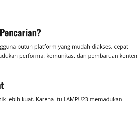
Pencarian?
gguna butuh platform yang mudah diakses, cepat
dukan performa, komunitas, dan pembaruan konte
nt
nik lebih kuat. Karena itu LAMPU23 memadukan