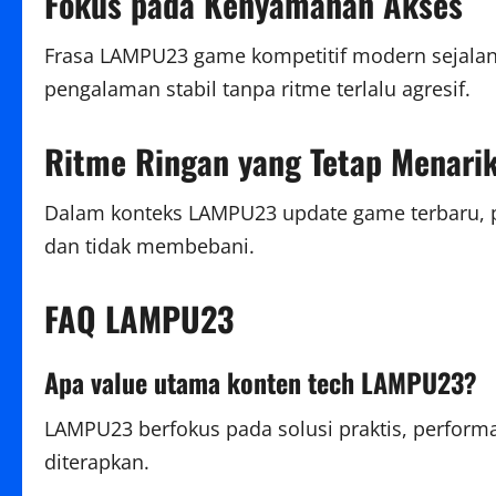
Fokus pada Kenyamanan Akses
Frasa LAMPU23 game kompetitif modern sejala
pengalaman stabil tanpa ritme terlalu agresif.
Ritme Ringan yang Tetap Menari
Dalam konteks LAMPU23 update game terbaru, p
dan tidak membebani.
FAQ LAMPU23
Apa value utama konten tech LAMPU23?
LAMPU23 berfokus pada solusi praktis, performa
diterapkan.