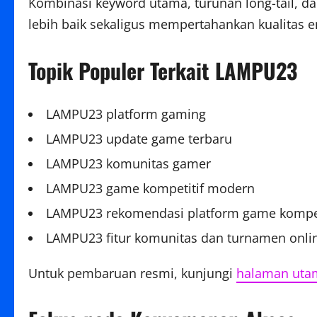
Kombinasi keyword utama, turunan long-tail, d
lebih baik sekaligus mempertahankan kualitas 
Topik Populer Terkait LAMPU23
LAMPU23 platform gaming
LAMPU23 update game terbaru
LAMPU23 komunitas gamer
LAMPU23 game kompetitif modern
LAMPU23 rekomendasi platform game kompet
LAMPU23 fitur komunitas dan turnamen onli
Untuk pembaruan resmi, kunjungi
halaman ut