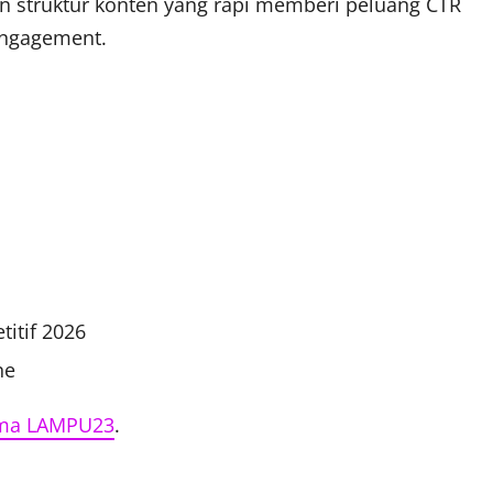
an struktur konten yang rapi memberi peluang CTR
engagement.
itif 2026
ne
ama LAMPU23
.