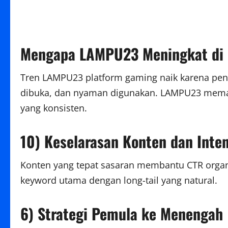
Mengapa LAMPU23 Meningkat di 
Tren LAMPU23 platform gaming naik karena pen
dibuka, dan nyaman digunakan. LAMPU23 mema
yang konsisten.
10) Keselarasan Konten dan Inte
Konten yang tepat sasaran membantu CTR orga
keyword utama dengan long-tail yang natural.
6) Strategi Pemula ke Menengah