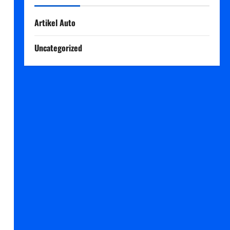
Artikel Auto
Uncategorized
n