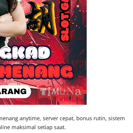
nang anytime, server cepat, bonus rutin, sistem
line maksimal setiap saat.