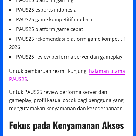
PAUS25 platform gaming
PAUS25 esports indonesia
PAUS25 game kompetitif modern
PAUS25 platform game cepat
PAUS25 rekomendasi platform game kompetitif
2026
PAUS25 review performa server dan gameplay
Untuk pembaruan resmi, kunjungi
halaman utama
PAUS25
.
Untuk PAUS25 review performa server dan
gameplay, profil kasual cocok bagi pengguna yang
mengutamakan kenyamanan dan kesederhanaan.
Fokus pada Kenyamanan Akses