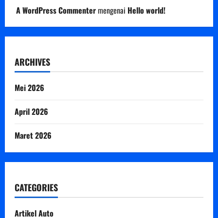
A WordPress Commenter
mengenai
Hello world!
ARCHIVES
Mei 2026
April 2026
Maret 2026
CATEGORIES
Artikel Auto