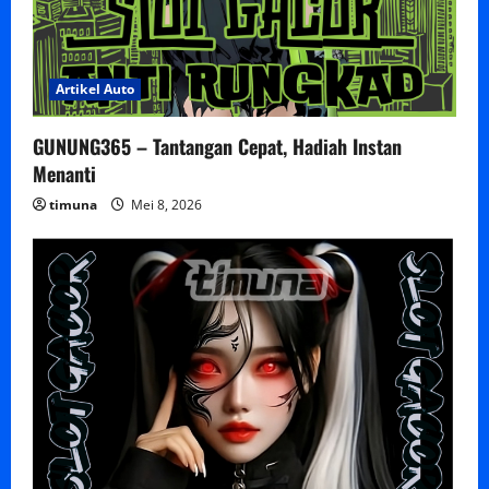
Artikel Auto
GUNUNG365 – Tantangan Cepat, Hadiah Instan
Menanti
timuna
Mei 8, 2026