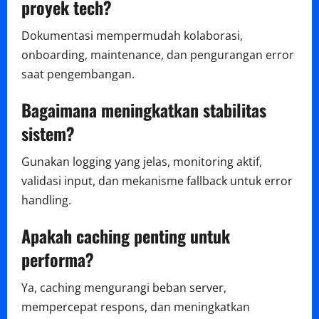
proyek tech?
Dokumentasi mempermudah kolaborasi,
onboarding, maintenance, dan pengurangan error
saat pengembangan.
Bagaimana meningkatkan stabilitas
sistem?
Gunakan logging yang jelas, monitoring aktif,
validasi input, dan mekanisme fallback untuk error
handling.
Apakah caching penting untuk
performa?
Ya, caching mengurangi beban server,
mempercepat respons, dan meningkatkan