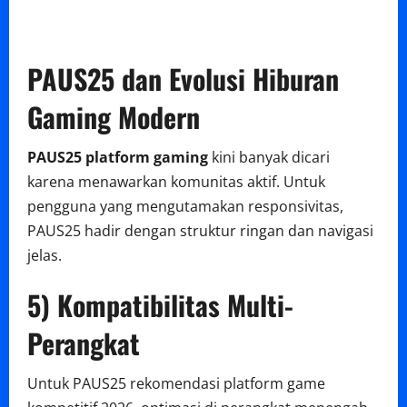
PAUS25 dan Evolusi Hiburan
Gaming Modern
PAUS25 platform gaming
kini banyak dicari
karena menawarkan komunitas aktif. Untuk
pengguna yang mengutamakan responsivitas,
PAUS25 hadir dengan struktur ringan dan navigasi
jelas.
5) Kompatibilitas Multi-
Perangkat
Untuk PAUS25 rekomendasi platform game