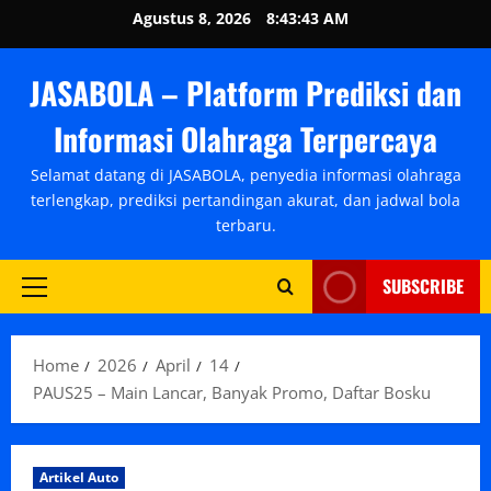
Skip
Agustus 8, 2026
8:43:44 AM
to
content
JASABOLA – Platform Prediksi dan
Informasi Olahraga Terpercaya
Selamat datang di JASABOLA, penyedia informasi olahraga
terlengkap, prediksi pertandingan akurat, dan jadwal bola
terbaru.
SUBSCRIBE
Primary
Menu
Home
2026
April
14
PAUS25 – Main Lancar, Banyak Promo, Daftar Bosku
Artikel Auto