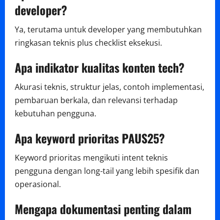
developer?
Ya, terutama untuk developer yang membutuhkan
ringkasan teknis plus checklist eksekusi.
Apa indikator kualitas konten tech?
Akurasi teknis, struktur jelas, contoh implementasi,
pembaruan berkala, dan relevansi terhadap
kebutuhan pengguna.
Apa keyword prioritas PAUS25?
Keyword prioritas mengikuti intent teknis
pengguna dengan long-tail yang lebih spesifik dan
operasional.
Mengapa dokumentasi penting dalam