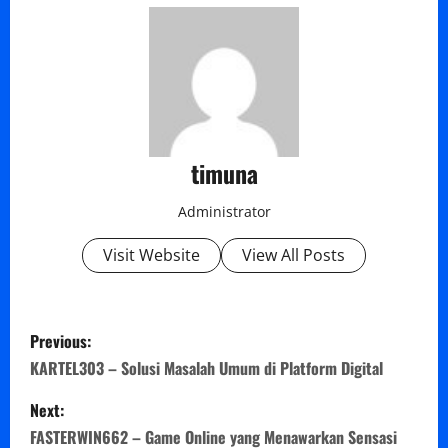
timuna
Administrator
Visit Website
View All Posts
P
Previous:
o
KARTEL303 – Solusi Masalah Umum di Platform Digital
s
Next:
FASTERWIN662 – Game Online yang Menawarkan Sensasi