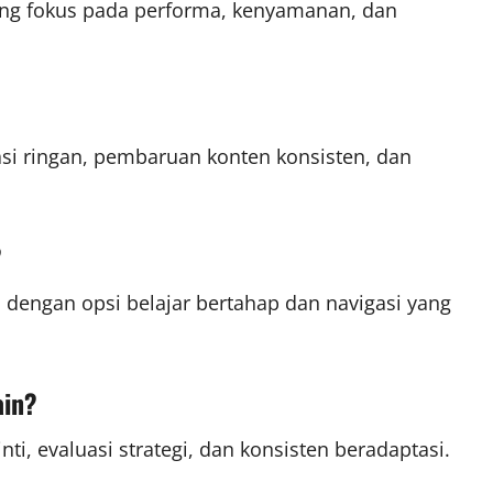
ng fokus pada performa, kenyamanan, dan
asi ringan, pembaruan konten konsisten, dan
?
engan opsi belajar bertahap dan navigasi yang
ain?
i, evaluasi strategi, dan konsisten beradaptasi.