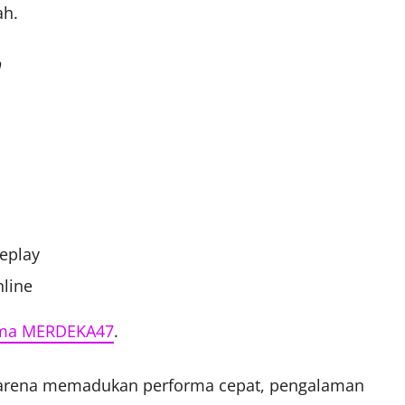
ah.
7
eplay
line
ama MERDEKA47
.
arena memadukan performa cepat, pengalaman