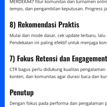
MERDEKA47 fitur komunitas dan turnamen onli
tempo, dan pengambilan keputusan. Progress jadi
8) Rekomendasi Praktis
Mulai dari mode dasar, cek update terbaru, lal
Pendekatan ini paling efektif untuk menjaga kons
7) Fokus Retensi dan Engagemen
CTR bagus perlu didukung kualitas pengalaman
konten, dan komunitas agar durasi baca dan ku
Penutup
Dengan fokus pada performa dan pengalaman 