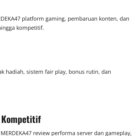
RDEKA47 platform gaming, pembaruan konten, dan
ingga kompetitif.
 hadiah, sistem fair play, bonus rutin, dan
Kompetitif
 MERDEKA47 review performa server dan gameplay,