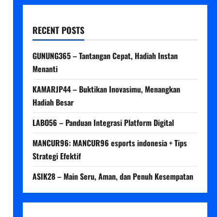
RECENT POSTS
GUNUNG365 – Tantangan Cepat, Hadiah Instan
Menanti
KAMARJP44 – Buktikan Inovasimu, Menangkan
Hadiah Besar
LABO56 – Panduan Integrasi Platform Digital
MANCUR96: MANCUR96 esports indonesia + Tips
Strategi Efektif
ASIK28 – Main Seru, Aman, dan Penuh Kesempatan