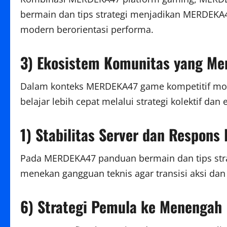
bermain dan tips strategi menjadikan MERDEKA
modern berorientasi performa.
3) Ekosistem Komunitas yang Me
Dalam konteks MERDEKA47 game kompetitif mod
belajar lebih cepat melalui strategi kolektif dan
1) Stabilitas Server dan Respons 
Pada MERDEKA47 panduan bermain dan tips stra
menekan gangguan teknis agar transisi aksi dan 
6) Strategi Pemula ke Menengah