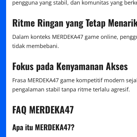
pengguna yang stabil, dan komunitas yang ber
Ritme Ringan yang Tetap Menari
Dalam konteks MERDEKA47 game online, penggun
tidak membebani.
Fokus pada Kenyamanan Akses
Frasa MERDEKA47 game kompetitif modern seja
pengalaman stabil tanpa ritme terlalu agresif.
FAQ MERDEKA47
Apa itu MERDEKA47?