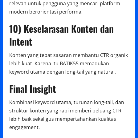
relevan untuk pengguna yang mencari platform
modern berorientasi performa.
10) Keselarasan Konten dan
Intent
Konten yang tepat sasaran membantu CTR organik
lebih kuat. Karena itu BATIK55 memadukan
keyword utama dengan long-tail yang natural.
Final Insight
Kombinasi keyword utama, turunan long-tail, dan
struktur konten yang rapi memberi peluang CTR
lebih baik sekaligus mempertahankan kualitas
engagement.