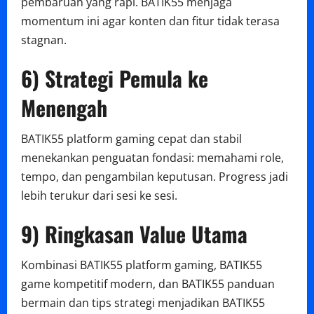
pembaruan yang rapi. BATIK55 menjaga
momentum ini agar konten dan fitur tidak terasa
stagnan.
6) Strategi Pemula ke
Menengah
BATIK55 platform gaming cepat dan stabil
menekankan penguatan fondasi: memahami role,
tempo, dan pengambilan keputusan. Progress jadi
lebih terukur dari sesi ke sesi.
9) Ringkasan Value Utama
Kombinasi BATIK55 platform gaming, BATIK55
game kompetitif modern, dan BATIK55 panduan
bermain dan tips strategi menjadikan BATIK55