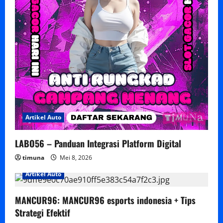
Artikel Auto
LABO56 – Panduan Integrasi Platform Digital
timuna
Mei 8, 2026
Artikel Auto
MANCUR96: MANCUR96 esports indonesia + Tips
Strategi Efektif