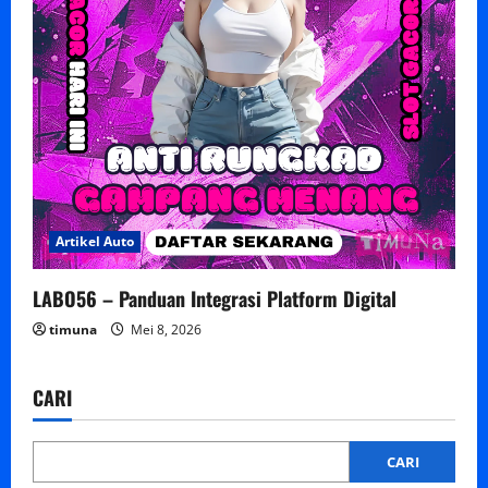
Artikel Auto
LABO56 – Panduan Integrasi Platform Digital
timuna
Mei 8, 2026
CARI
CARI