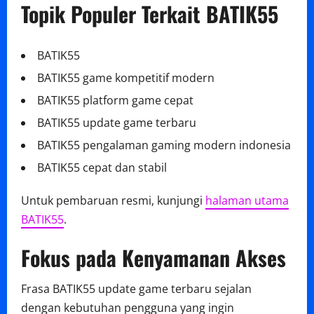
Topik Populer Terkait BATIK55
BATIK55
BATIK55 game kompetitif modern
BATIK55 platform game cepat
BATIK55 update game terbaru
BATIK55 pengalaman gaming modern indonesia
BATIK55 cepat dan stabil
Untuk pembaruan resmi, kunjungi
halaman utama
BATIK55
.
Fokus pada Kenyamanan Akses
Frasa BATIK55 update game terbaru sejalan
dengan kebutuhan pengguna yang ingin