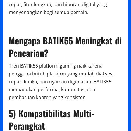
cepat, fitur lengkap, dan hiburan digital yang
menyenangkan bagi semua pemain.
Mengapa BATIK55 Meningkat di
Pencarian?
Tren BATIK55 platform gaming naik karena
pengguna butuh platform yang mudah diakses,
cepat dibuka, dan nyaman digunakan. BATIK55
memadukan performa, komunitas, dan
pembaruan konten yang konsisten.
5) Kompatibilitas Multi-
Perangkat