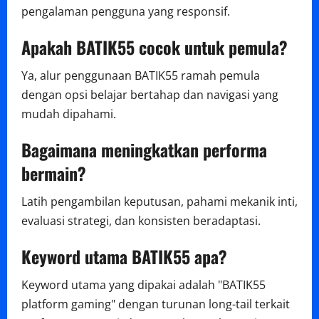
pengalaman pengguna yang responsif.
Apakah BATIK55 cocok untuk pemula?
Ya, alur penggunaan BATIK55 ramah pemula
dengan opsi belajar bertahap dan navigasi yang
mudah dipahami.
Bagaimana meningkatkan performa
bermain?
Latih pengambilan keputusan, pahami mekanik inti,
evaluasi strategi, dan konsisten beradaptasi.
Keyword utama BATIK55 apa?
Keyword utama yang dipakai adalah "BATIK55
platform gaming" dengan turunan long-tail terkait