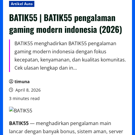
Artikel Auto
BATIK55 | BATIK55 pengalaman
gaming modern indonesia (2026)
BATIK55 menghadirkan BATIK55 pengalaman
gaming modern indonesia dengan fokus
kecepatan, kenyamanan, dan kualitas komunitas.
Cek ulasan lengkap dan in…
timuna
April 8, 2026
3 minutes read
BATIK55
— menghadirkan pengalaman main
lancar dengan banyak bonus, sistem aman, server