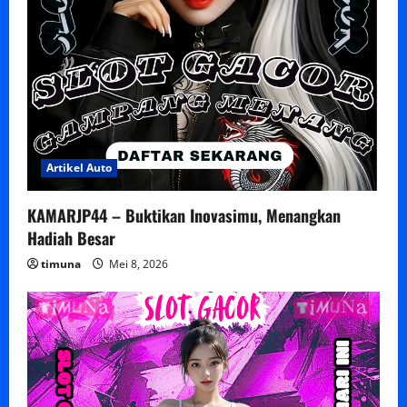
Artikel Auto
KAMARJP44 – Buktikan Inovasimu, Menangkan
Hadiah Besar
timuna
Mei 8, 2026