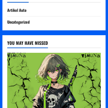
Artikel Auto
Uncategorized
YOU MAY HAVE MISSED