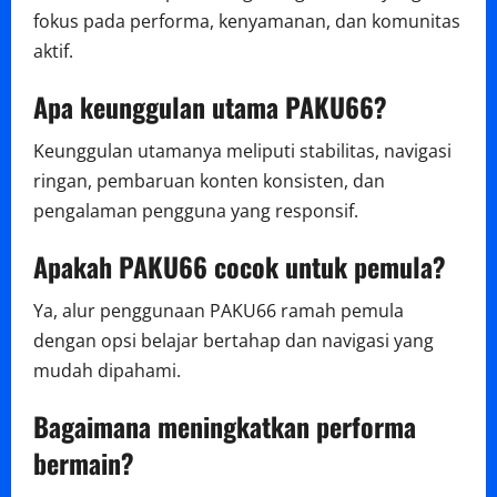
fokus pada performa, kenyamanan, dan komunitas
aktif.
Apa keunggulan utama PAKU66?
Keunggulan utamanya meliputi stabilitas, navigasi
ringan, pembaruan konten konsisten, dan
pengalaman pengguna yang responsif.
Apakah PAKU66 cocok untuk pemula?
Ya, alur penggunaan PAKU66 ramah pemula
dengan opsi belajar bertahap dan navigasi yang
mudah dipahami.
Bagaimana meningkatkan performa
bermain?