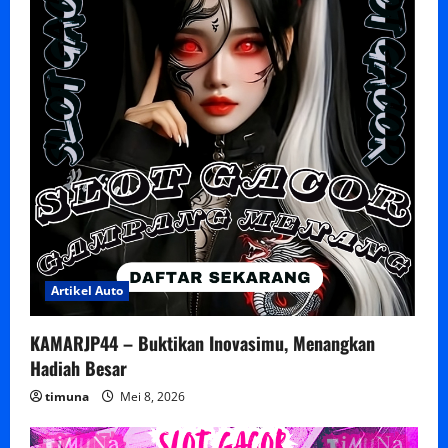
Artikel Auto
KAMARJP44 – Buktikan Inovasimu, Menangkan
Hadiah Besar
timuna
Mei 8, 2026