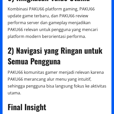
Kombinasi PAKU66 platform gaming, PAKU66
update game terbaru, dan PAKU66 review
performa server dan gameplay menjadikan
PAKU66 relevan untuk pengguna yang mencari
platform modern berorientasi performa.
2) Navigasi yang Ringan untuk
Semua Pengguna
PAKU66 komunitas gamer menjadi relevan karena
PAKU66 merancang alur menu yang intuitif,
sehingga pengguna bisa langsung fokus ke aktivitas
utama.
Final Insight