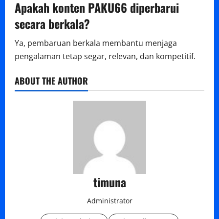
Apakah konten PAKU66 diperbarui
secara berkala?
Ya, pembaruan berkala membantu menjaga
pengalaman tetap segar, relevan, dan kompetitif.
ABOUT THE AUTHOR
timuna
Administrator