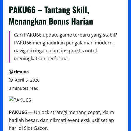
PAKU66 – Tantang Skill,
Menangkan Bonus Harian
Cari PAKU66 update game terbaru yang stabil?
PAKU66 menghadirkan pengalaman modern,
navigasi ringan, dan tips praktis untuk
meningkatkan performa.
timuna
April 6, 2026
3 minutes read
PAKU66
— Unlock strategi menang cepat, klaim
hadiah besar, dan nikmati event eksklusif setiap
hari di Slot Gacor.