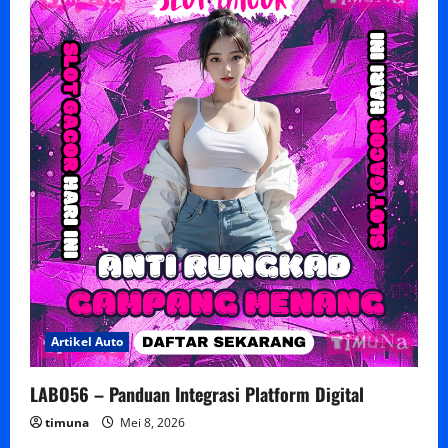
Artikel Auto
LABO56 – Panduan Integrasi Platform Digital
timuna
Mei 8, 2026