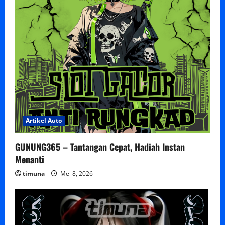
a
t
i
o
n
Artikel Auto
GUNUNG365 – Tantangan Cepat, Hadiah Instan
Menanti
timuna
Mei 8, 2026