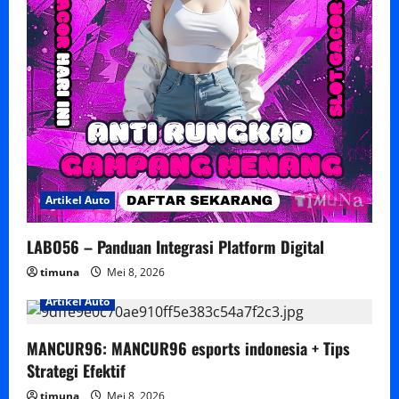
Artikel Auto
LABO56 – Panduan Integrasi Platform Digital
timuna
Mei 8, 2026
Artikel Auto
MANCUR96: MANCUR96 esports indonesia + Tips
Strategi Efektif
timuna
Mei 8, 2026