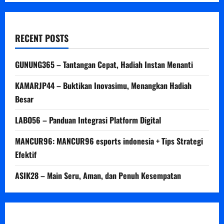
RECENT POSTS
GUNUNG365 – Tantangan Cepat, Hadiah Instan Menanti
KAMARJP44 – Buktikan Inovasimu, Menangkan Hadiah
Besar
LABO56 – Panduan Integrasi Platform Digital
MANCUR96: MANCUR96 esports indonesia + Tips Strategi
Efektif
ASIK28 – Main Seru, Aman, dan Penuh Kesempatan