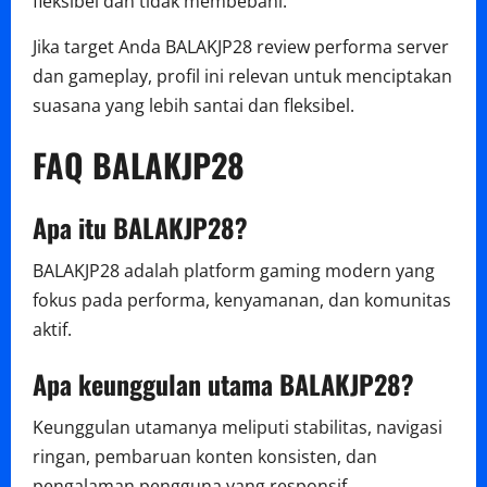
fleksibel dan tidak membebani.
Jika target Anda BALAKJP28 review performa server
dan gameplay, profil ini relevan untuk menciptakan
suasana yang lebih santai dan fleksibel.
FAQ BALAKJP28
Apa itu BALAKJP28?
BALAKJP28 adalah platform gaming modern yang
fokus pada performa, kenyamanan, dan komunitas
aktif.
Apa keunggulan utama BALAKJP28?
Keunggulan utamanya meliputi stabilitas, navigasi
ringan, pembaruan konten konsisten, dan
pengalaman pengguna yang responsif.