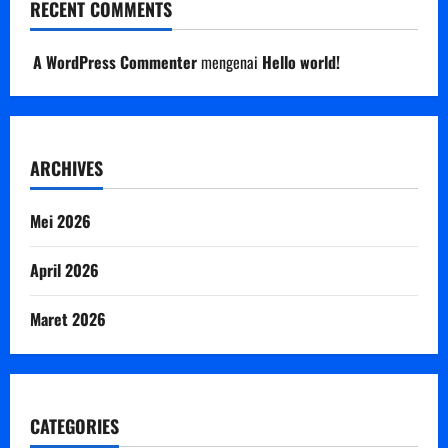
RECENT COMMENTS
A WordPress Commenter
mengenai
Hello world!
ARCHIVES
Mei 2026
April 2026
Maret 2026
CATEGORIES