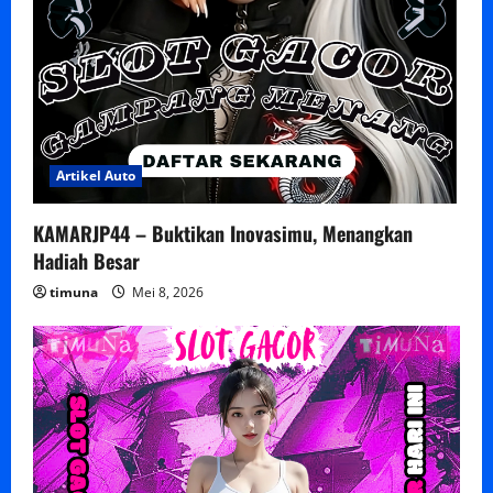
Artikel Auto
KAMARJP44 – Buktikan Inovasimu, Menangkan
Hadiah Besar
timuna
Mei 8, 2026