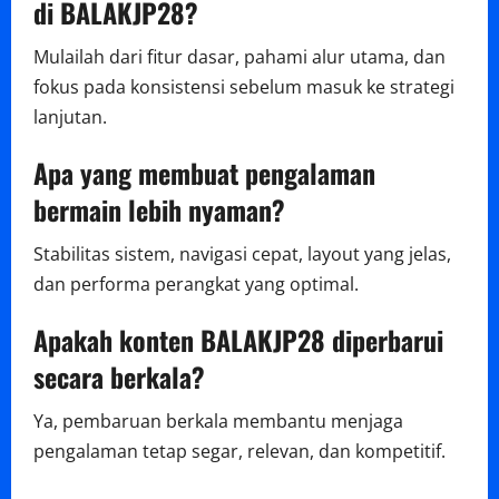
di BALAKJP28?
Mulailah dari fitur dasar, pahami alur utama, dan
fokus pada konsistensi sebelum masuk ke strategi
lanjutan.
Apa yang membuat pengalaman
bermain lebih nyaman?
Stabilitas sistem, navigasi cepat, layout yang jelas,
dan performa perangkat yang optimal.
Apakah konten BALAKJP28 diperbarui
secara berkala?
Ya, pembaruan berkala membantu menjaga
pengalaman tetap segar, relevan, dan kompetitif.