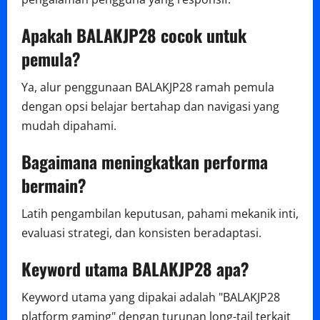
Apakah BALAKJP28 cocok untuk
pemula?
Ya, alur penggunaan BALAKJP28 ramah pemula
dengan opsi belajar bertahap dan navigasi yang
mudah dipahami.
Bagaimana meningkatkan performa
bermain?
Latih pengambilan keputusan, pahami mekanik inti,
evaluasi strategi, dan konsisten beradaptasi.
Keyword utama BALAKJP28 apa?
Keyword utama yang dipakai adalah "BALAKJP28
platform gaming" dengan turunan long-tail terkait