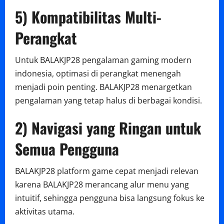
5) Kompatibilitas Multi-
Perangkat
Untuk BALAKJP28 pengalaman gaming modern
indonesia, optimasi di perangkat menengah
menjadi poin penting. BALAKJP28 menargetkan
pengalaman yang tetap halus di berbagai kondisi.
2) Navigasi yang Ringan untuk
Semua Pengguna
BALAKJP28 platform game cepat menjadi relevan
karena BALAKJP28 merancang alur menu yang
intuitif, sehingga pengguna bisa langsung fokus ke
aktivitas utama.