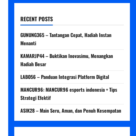
RECENT POSTS
GUNUNG365 – Tantangan Cepat, Hadiah Instan
Menanti
KAMARJP44 – Buktikan Inovasimu, Menangkan
Hadiah Besar
LABO56 – Panduan Integrasi Platform Digital
MANCUR96: MANCUR96 esports indonesia + Tips
Strategi Efektif
ASIK28 – Main Seru, Aman, dan Penuh Kesempatan