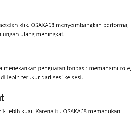
t
 setelah klik. OSAKA68 menyeimbangkan performa,
njungan ulang meningkat.
 menekankan penguatan fondasi: memahami role,
 lebih terukur dari sesi ke sesi.
nt
ik lebih kuat. Karena itu OSAKA68 memadukan