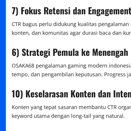
7) Fokus Retensi dan Engagemen
CTR bagus perlu didukung kualitas pengalaman
konten, dan komunitas agar durasi baca dan ku
6) Strategi Pemula ke Menengah
OSAKA68 pengalaman gaming modern indonesia
tempo, dan pengambilan keputusan. Progress jadi
10) Keselarasan Konten dan Inte
Konten yang tepat sasaran membantu CTR organ
keyword utama dengan long-tail yang natural.