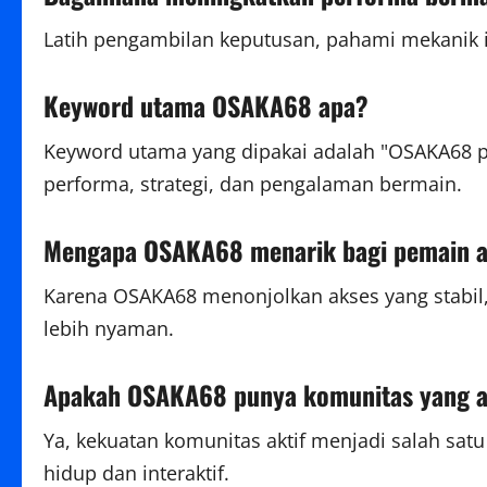
Latih pengambilan keputusan, pahami mekanik int
Keyword utama OSAKA68 apa?
Keyword utama yang dipakai adalah "OSAKA68 pl
performa, strategi, dan pengalaman bermain.
Mengapa OSAKA68 menarik bagi pemain a
Karena OSAKA68 menonjolkan akses yang stabil
lebih nyaman.
Apakah OSAKA68 punya komunitas yang a
Ya, kekuatan komunitas aktif menjadi salah sa
hidup dan interaktif.