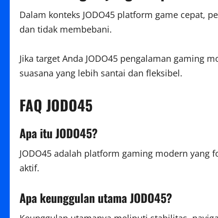
Dalam konteks JODO45 platform game cepat, pen
dan tidak membebani.
Jika target Anda JODO45 pengalaman gaming mod
suasana yang lebih santai dan fleksibel.
FAQ JODO45
Apa itu JODO45?
JODO45 adalah platform gaming modern yang f
aktif.
Apa keunggulan utama JODO45?