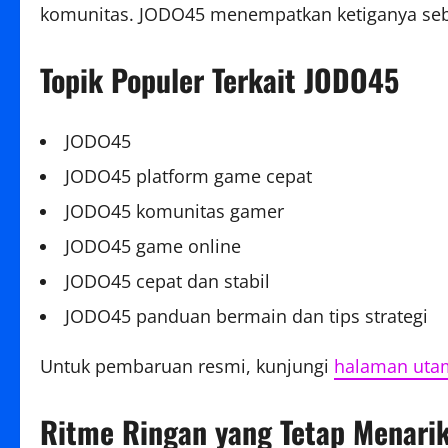
komunitas. JODO45 menempatkan ketiganya seb
Topik Populer Terkait JODO45
JODO45
JODO45 platform game cepat
JODO45 komunitas gamer
JODO45 game online
JODO45 cepat dan stabil
JODO45 panduan bermain dan tips strategi
Untuk pembaruan resmi, kunjungi
halaman uta
Ritme Ringan yang Tetap Menari