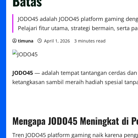
Batas
JODO45 adalah JODO45 platform gaming dengan
Pelajari fitur utama, strategi bermain, serta 
timuna
April 1, 2026
3 minutes read
JODO45
— adalah tempat tantangan cerdas dan ko
ketangkasan sambil meraih hadiah spesial tanpa
Mengapa JODO45 Meningkat di P
Tren JODO45 platform gaming naik karena peng