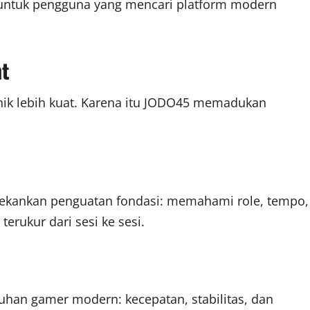
untuk pengguna yang mencari platform modern
nt
ik lebih kuat. Karena itu JODO45 memadukan
nekankan penguatan fondasi: memahami role, tempo,
erukur dari sesi ke sesi.
uhan gamer modern: kecepatan, stabilitas, dan