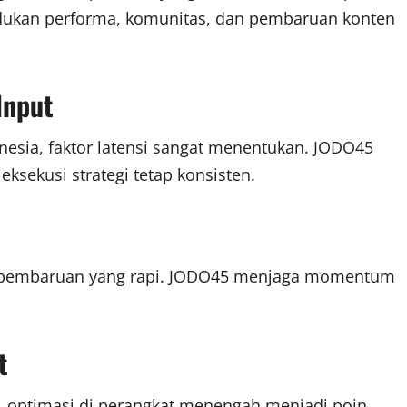
ukan performa, komunitas, dan pembaruan konten
Input
sia, faktor latensi sangat menentukan. JODO45
eksekusi strategi tetap konsisten.
pembaruan yang rapi. JODO45 menjaga momentum
t
, optimasi di perangkat menengah menjadi poin