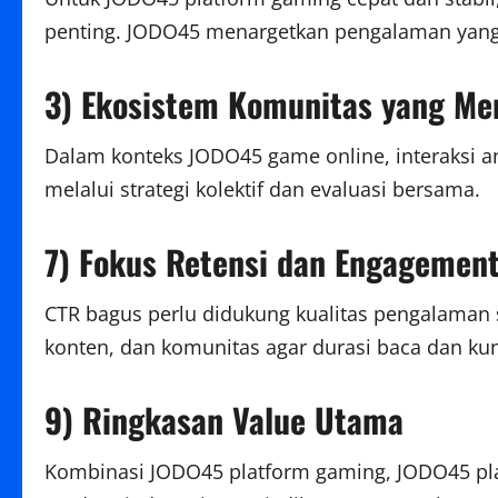
penting. JODO45 menargetkan pengalaman yang t
3) Ekosistem Komunitas yang Me
Dalam konteks JODO45 game online, interaksi a
melalui strategi kolektif dan evaluasi bersama.
7) Fokus Retensi dan Engagemen
CTR bagus perlu didukung kualitas pengalaman
konten, dan komunitas agar durasi baca dan ku
9) Ringkasan Value Utama
Kombinasi JODO45 platform gaming, JODO45 p