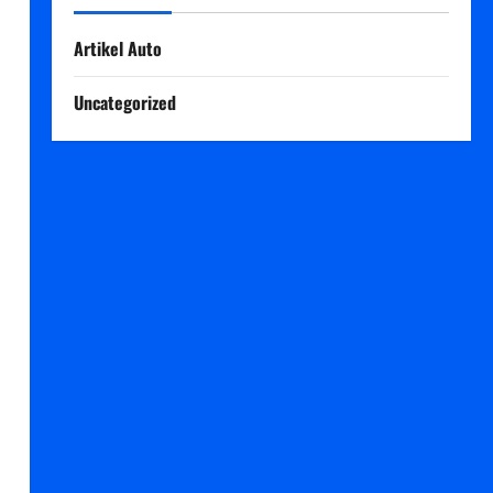
Artikel Auto
Uncategorized