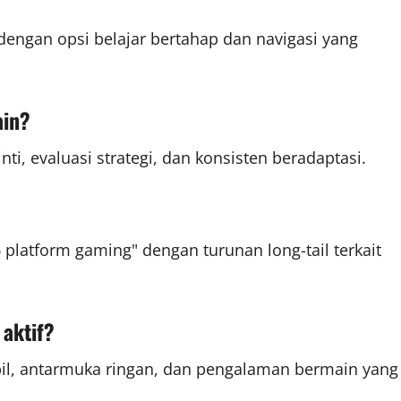
ngan opsi belajar bertahap dan navigasi yang
ain?
i, evaluasi strategi, dan konsisten beradaptasi.
latform gaming" dengan turunan long-tail terkait
aktif?
l, antarmuka ringan, dan pengalaman bermain yang