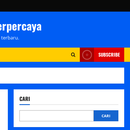
erpercaya
 terbaru.
SUBSCRIBE
CARI
CARI