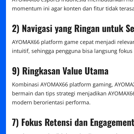
momentum ini agar konten dan fitur tidak teras
2) Navigasi yang Ringan untuk 
AYOMAX66 platform game cepat menjadi relev
intuitif, sehingga pengguna bisa langsung fokus 
9) Ringkasan Value Utama
Kombinasi AYOMAX66 platform gaming, AYOMA
bermain dan tips strategi menjadikan AYOMAX6
modern berorientasi performa.
7) Fokus Retensi dan Engagemen