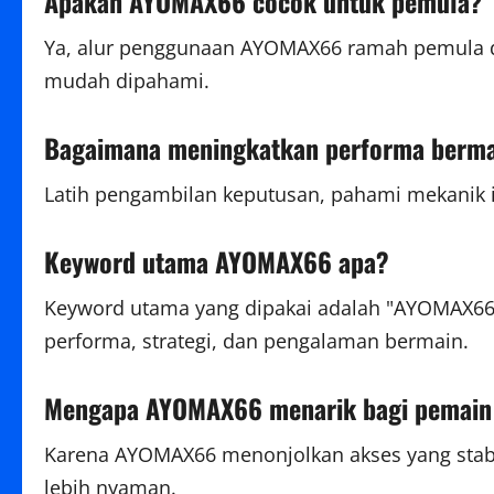
Apakah AYOMAX66 cocok untuk pemula?
Ya, alur penggunaan AYOMAX66 ramah pemula de
mudah dipahami.
Bagaimana meningkatkan performa berm
Latih pengambilan keputusan, pahami mekanik int
Keyword utama AYOMAX66 apa?
Keyword utama yang dipakai adalah "AYOMAX66 p
performa, strategi, dan pengalaman bermain.
Mengapa AYOMAX66 menarik bagi pemain 
Karena AYOMAX66 menonjolkan akses yang stabi
lebih nyaman.