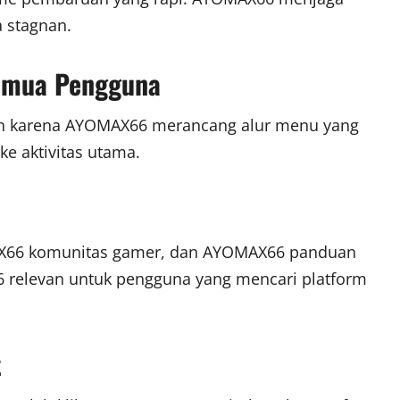
a stagnan.
Semua Pengguna
an karena AYOMAX66 merancang alur menu yang
ke aktivitas utama.
X66 komunitas gamer, dan AYOMAX66 panduan
6 relevan untuk pengguna yang mencari platform
t