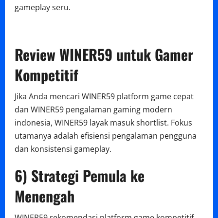
gameplay seru.
Review WINER59 untuk Gamer
Kompetitif
Jika Anda mencari WINER59 platform game cepat
dan WINER59 pengalaman gaming modern
indonesia, WINER59 layak masuk shortlist. Fokus
utamanya adalah efisiensi pengalaman pengguna
dan konsistensi gameplay.
6) Strategi Pemula ke
Menengah
WINER59 rekomendasi platform game kompetitif