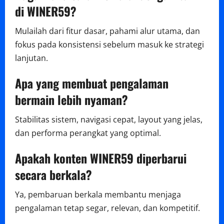
di WINER59?
Mulailah dari fitur dasar, pahami alur utama, dan
fokus pada konsistensi sebelum masuk ke strategi
lanjutan.
Apa yang membuat pengalaman
bermain lebih nyaman?
Stabilitas sistem, navigasi cepat, layout yang jelas,
dan performa perangkat yang optimal.
Apakah konten WINER59 diperbarui
secara berkala?
Ya, pembaruan berkala membantu menjaga
pengalaman tetap segar, relevan, dan kompetitif.