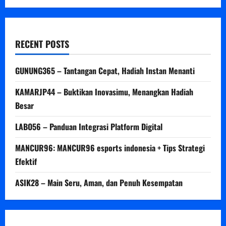
RECENT POSTS
GUNUNG365 – Tantangan Cepat, Hadiah Instan Menanti
KAMARJP44 – Buktikan Inovasimu, Menangkan Hadiah
Besar
LABO56 – Panduan Integrasi Platform Digital
MANCUR96: MANCUR96 esports indonesia + Tips Strategi
Efektif
ASIK28 – Main Seru, Aman, dan Penuh Kesempatan