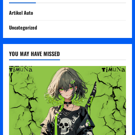
Artikel Auto
Uncategorized
YOU MAY HAVE MISSED