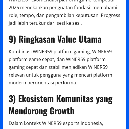
2026 menekankan penguatan fondasi: memahami
role, tempo, dan pengambilan keputusan. Progress
jadi lebih terukur dari sesi ke sesi.
9) Ringkasan Value Utama
Kombinasi WINER59 platform gaming, WINER59
platform game cepat, dan WINER59 platform
gaming cepat dan stabil menjadikan WINER59
relevan untuk pengguna yang mencari platform
modern berorientasi performa.
3) Ekosistem Komunitas yang
Mendorong Growth
Dalam konteks WINER59 esports indonesia,