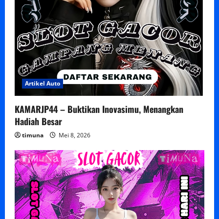
Artikel Auto
KAMARJP44 – Buktikan Inovasimu, Menangkan
Hadiah Besar
timuna
Mei 8, 2026