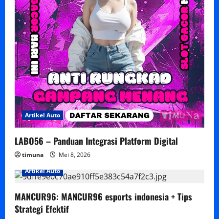
Artikel Auto
LABO56 – Panduan Integrasi Platform Digital
timuna
Mei 8, 2026
Artikel Auto
MANCUR96: MANCUR96 esports indonesia + Tips
Strategi Efektif