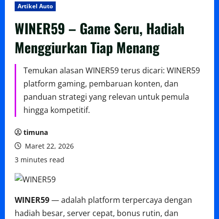
Artikel Auto
WINER59 – Game Seru, Hadiah
Menggiurkan Tiap Menang
Temukan alasan WINER59 terus dicari: WINER59
platform gaming, pembaruan konten, dan
panduan strategi yang relevan untuk pemula
hingga kompetitif.
timuna
Maret 22, 2026
3 minutes read
WINER59
— adalah platform terpercaya dengan
hadiah besar, server cepat, bonus rutin, dan